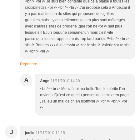
<br /> <br /> Je suis bien contente que cela plaise à toutes les
croixpinettes <br /> <br /> <br /> J'ai proposé cela à Ange,car il
y a pas mal de lien de sites qui proposent des grilles
gratuites,mais il y en a tellement qui en plus sont mélangés
avec d'autres sites de broderie ,que l'on ne<br /> sait plus
lesquels !! Et un jour/une semaine/ un mois c'est vite
passé,que l'on se rappelle mais trop tard parfois !!<br /> <br />
<br /> Bonnes xxx à toutes<br /> <br /> <br /> Valérie<br /> <br
/> <br /> <br />
Répondre
A
Ange
11/11/2010 14:20
<br /> <br /> Merci à toi ma belle.Tout le mérite t'en
reviens .Qu'est-ce que tu penses de la mise en page
, j'ai eu un mal de chien !!!pffff<br /> <br /> <br /> <br
/>
J
joelle
11/11/2010 12:15