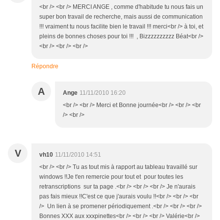
<br /> <br /> MERCI ANGE , comme d'habitude tu nous fais un
super bon travail de recherche, mais aussi de communication
!!! vraiment tu nous facilite bien le travail !!! merci<br /> à toi, et
pleins de bonnes choses pour toi !!! , Bizzzzzzzzzz Béat<br />
<br /> <br /> <br />
Répondre
A
Ange
11/11/2010 16:20
<br /> <br /> Merci et Bonne journée<br /> <br /> <br
/> <br />
V
vh10
11/11/2010 14:51
<br /> <br /> Tu as tout mis à rapport au tableau travaillé sur
windows !!Je t'en remercie pour tout et pour toutes les
retranscriptions sur ta page .<br /> <br /> <br /> Je n'aurais
pas fais mieux !!C'est ce que j'aurais voulu !!<br /> <br /> <br
/> Un lien à se promener périodiquement .<br /> <br /> <br />
Bonnes XXX aux xxxpinettes<br /> <br /> <br /> Valérie<br />