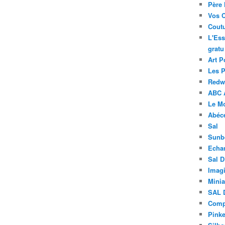
Père 
Vos 
Coutu
L'Ess
gratu
Art P
Les 
Redwo
ABC 
Le M
Abéc
Sal
Sunb
Echa
Sal 
Imagi
Minia
SAL 
Compt
Pinke