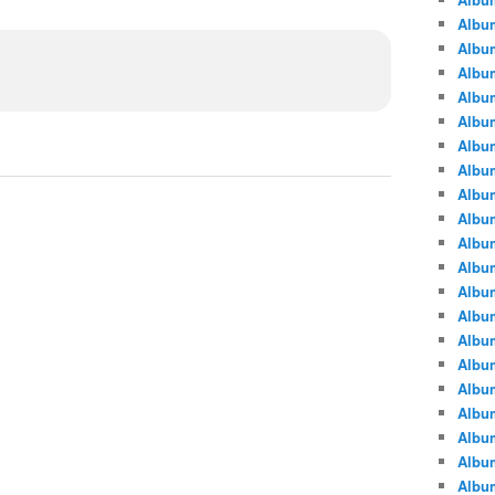
Albu
Albu
Album
Album
Albu
Album
Album
Album
Albu
Album
Albu
Album
Album
Albu
Album
Albu
Album
Albu
Albu
Albu