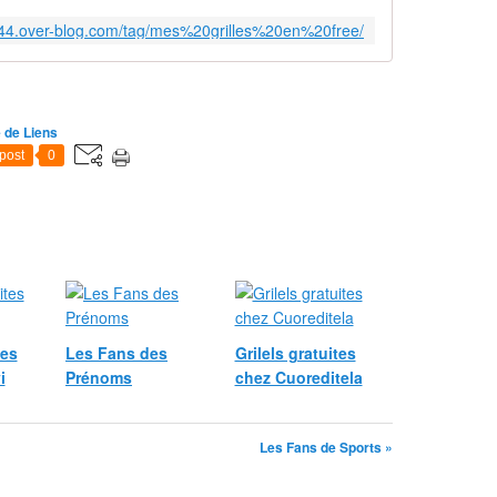
up44.over-blog.com/tag/mes%20grilles%20en%20free/
 de Liens
post
0
tes
Les Fans des
Grilels gratuites
i
Prénoms
chez Cuoreditela
Les Fans de Sports »