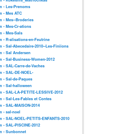
m - Les-Prenoms
m - Mes ATC
 - Mes--Broderies
 - Mes-Cr-ations
m - Mes-Sals
 - R-alisations-en-Feutrine
 - Sal-Abecedaire-2010--Les-Finiions
 - Sal Andersen
m - Sal-Business-Women-2012
 - SAL-Carre-de-Vaches
m - SAL-DE-NOEL-
 - Sal-de-Paques
 - Sal-halloween
m - SAL-LA-PETITE-LESSIVE-2012
 - Sal-Les-Fables et Contes
m - SAL-MAISON-2014
 - sal-noel
m - SAL-NOEL-PETITS-ENFANTS-2010
m - SAL-PISCINE-2012
m - Sunbonnet