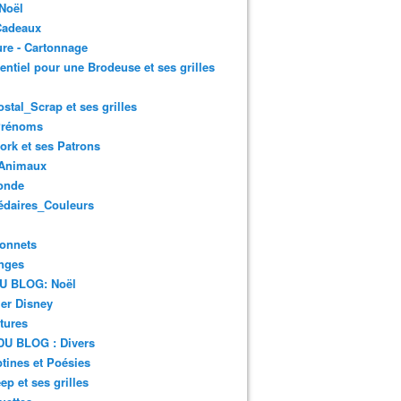
Noël
Cadeaux
re - Cartonnage
entiel pour une Brodeuse et ses grilles
ostal_Scrap et ses grilles
Prénoms
rk et ses Patrons
Animaux
onde
édaires_Couleurs
onnets
nges
DU BLOG: Noël
er Disney
tures
DU BLOG : Divers
ines et Poésies
ep et ses grilles