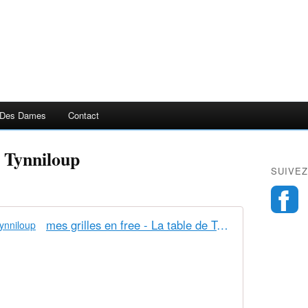
 Des Dames
Contact
z Tynniloup
SUIVEZ
mes grilles en free - La table de Tynniloup