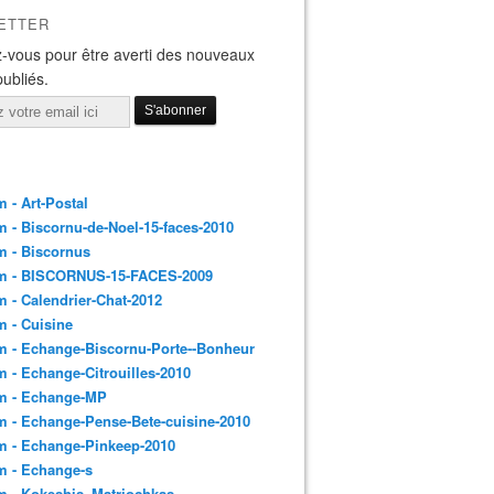
ETTER
-vous pour être averti des nouveaux
publiés.
 - Art-Postal
 - Biscornu-de-Noel-15-faces-2010
m - Biscornus
m - BISCORNUS-15-FACES-2009
 - Calendrier-Chat-2012
 - Cuisine
 - Echange-Biscornu-Porte--Bonheur
 - Echange-Citrouilles-2010
m - Echange-MP
 - Echange-Pense-Bete-cuisine-2010
m - Echange-Pinkeep-2010
m - Echange-s
m - Kokeshis_Matriochkas