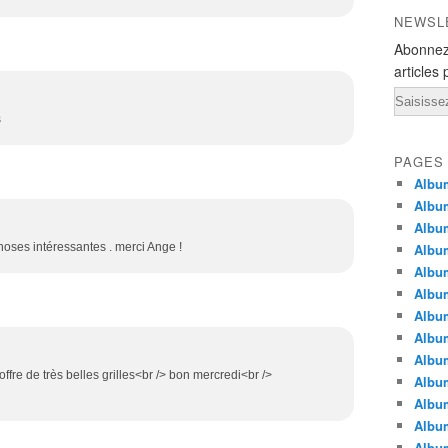
NEWSL
Abonnez
articles 
Email
s
PAGES
Album
Album
Albu
choses intéressantes . merci Ange !
Albu
Album
Album
Album
Album
Albu
ffre de très belles grilles<br /> bon mercredi<br />
Album
Albu
Albu
Albu