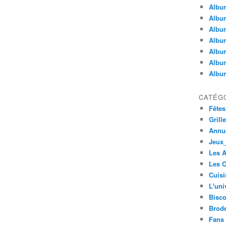
Album
Album
Albu
Album
Album
Album
Album
CATÉG
Fêtes
Grill
Annua
Jeux_
Les 
Les C
Cuisi
L'uni
Bisco
Brode
Fans