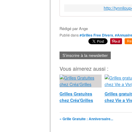
http://tynnilo
Rédigé par
Ange
Publié dans
#Grilles Free Divers
,
#Annuaire
Re
S'inscrire à la newsletter
Vous aimerez aussi :
Grilles Gratuites
Grilles gratui
chez Créa'Grilles
chez Vie a Viv
« Grille Gratuite : Anniversaire...