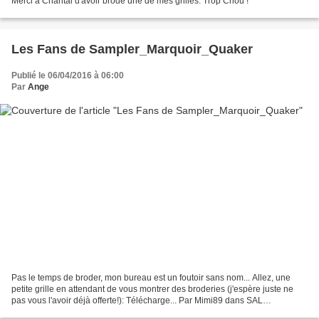
Merci à Chantal d'avoir brodé une de mes grilles. Trop Chou !
Les Fans de Sampler_Marquoir_Quaker
Publié le 06/04/2016 à 06:00
Par
Ange
Pas le temps de broder, mon bureau est un foutoir sans nom... Allez, une
petite grille en attendant de vous montrer des broderies (j'espère juste ne
pas vous l'avoir déjà offerte!): Télécharge... Par Mimi89 dans SAL
MARQUOIR 2016 le La quatrième étape...