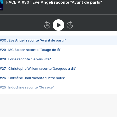
FACE A #30 : Eve Angeli raconte "Avant de partir"
#30 : Eve Angeli raconte "Avant de partir"
#29 : MC Solaar raconte "Bouge de là"
28 : Lorie raconte "Je vais vite"
#27 : Christophe Willem raconte "Jacques a dit"
#26 : Chimène Badi raconte "Entre nous"
#25 : Indochine raconte "3e sexe"
#24 : Zaho raconte "C'est chelou"
#23 : Patrick Bruel raconte "Au café des délices"
#22 : Kyo raconte "Le chemin"