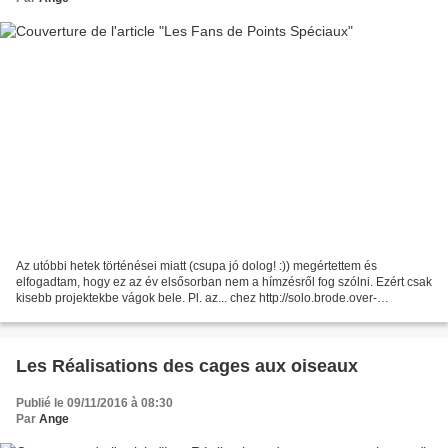
Az utóbbi hetek történései miatt (csupa jó dolog! :)) megértettem és
elfogadtam, hogy ez az év elsősorban nem a hímzésről fog szólni. Ezért csak
kisebb projektekbe vágok bele. Pl. az... chez http://solo.brode.over-
blog.fr/page-8521280.html
http://azu1.facilisimo.com/ima/i/3/b/81/gr_198002_6453469_327453.jpg...
Les Réalisations des cages aux oiseaux
Publié le 09/11/2016 à 08:30
Par
Ange