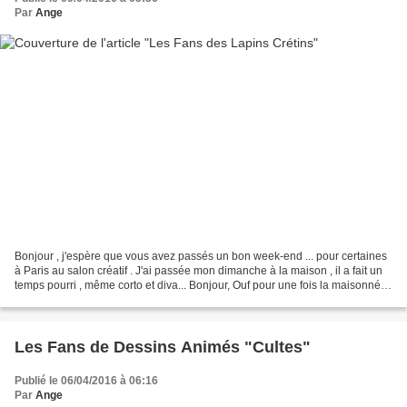
Par
Ange
Bonjour , j'espère que vous avez passés un bon week-end ... pour certaines
à Paris au salon créatif . J'ai passée mon dimanche à la maison , il a fait un
temps pourri , même corto et diva... Bonjour, Ouf pour une fois la maisonnée
est encore toute endormie....
Les Fans de Dessins Animés "Cultes"
Publié le 06/04/2016 à 06:16
Par
Ange