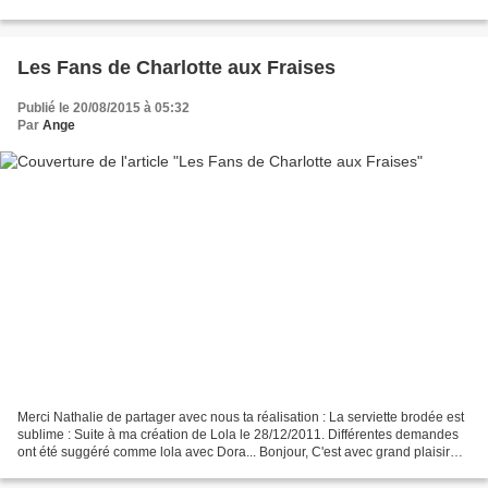
Article du 18/02/2014...
Les Fans de Charlotte aux Fraises
Publié le 20/08/2015 à 05:32
Par
Ange
Merci Nathalie de partager avec nous ta réalisation : La serviette brodée est
sublime : Suite à ma création de Lola le 28/12/2011. Différentes demandes
ont été suggéré comme lola avec Dora... Bonjour, C'est avec grand plaisir
que je retourne sur la blogosphère....