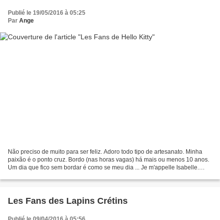
Publié le 19/05/2016 à 05:25
Par
Ange
Não preciso de muito para ser feliz. Adoro todo tipo de artesanato. Minha
paixão é o ponto cruz. Bordo (nas horas vagas) há mais ou menos 10 anos.
Um dia que fico sem bordar é como se meu dia ... Je m'appelle Isabelle.
J'habite en Seine et Marne et je...
Les Fans des Lapins Crétins
Publié le 09/04/2016 à 05:56