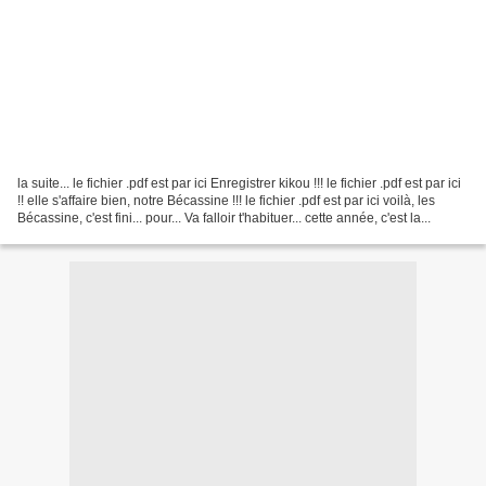
la suite... le fichier .pdf est par ici Enregistrer kikou !!! le fichier .pdf est par ici
!! elle s'affaire bien, notre Bécassine !!! le fichier .pdf est par ici voilà, les
Bécassine, c'est fini... pour... Va falloir t'habituer... cette année, c'est la...