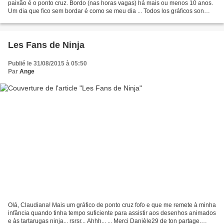
paixão é o ponto cruz. Bordo (nas horas vagas) há mais ou menos 10 anos.
Um dia que fico sem bordar é como se meu dia ... Todos los gráficos son
sacados de internet legalmente,...
Les Fans de Ninja
Publié le 31/08/2015 à 05:50
Par
Ange
Olá, Claudiana! Mais um gráfico de ponto cruz fofo e que me remete à minha
infância quando tinha tempo suficiente para assistir aos desenhos animados
e às tartarugas ninja... rsrsr... Ahhh... ... Merci Danièle29 de ton partage.