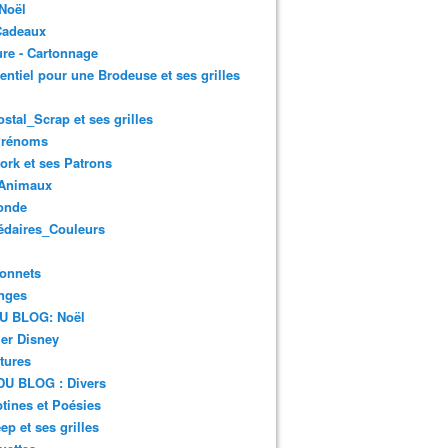
Noël
Cadeaux
re - Cartonnage
entiel pour une Brodeuse et ses grilles
ostal_Scrap et ses grilles
Prénoms
rk et ses Patrons
Animaux
onde
édaires_Couleurs
onnets
nges
DU BLOG: Noël
er Disney
tures
DU BLOG : Divers
ines et Poésies
ep et ses grilles