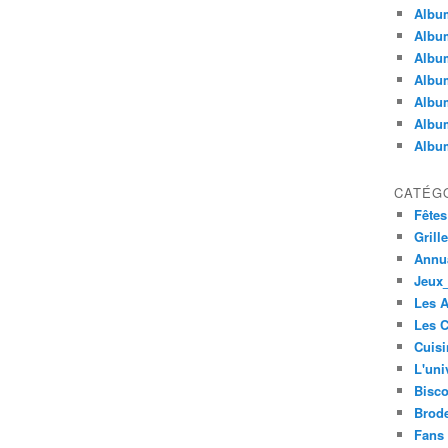
Album
Album
Albu
Album
Album
Album
Album
CATÉG
Fêtes
Grill
Annua
Jeux_
Les 
Les C
Cuisi
L'uni
Bisco
Brode
Fans