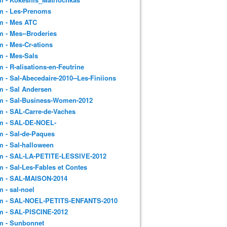
m - Les-Prenoms
m - Mes ATC
 - Mes--Broderies
 - Mes-Cr-ations
m - Mes-Sals
 - R-alisations-en-Feutrine
 - Sal-Abecedaire-2010--Les-Finiions
 - Sal Andersen
m - Sal-Business-Women-2012
 - SAL-Carre-de-Vaches
m - SAL-DE-NOEL-
 - Sal-de-Paques
 - Sal-halloween
m - SAL-LA-PETITE-LESSIVE-2012
 - Sal-Les-Fables et Contes
m - SAL-MAISON-2014
 - sal-noel
m - SAL-NOEL-PETITS-ENFANTS-2010
m - SAL-PISCINE-2012
m - Sunbonnet