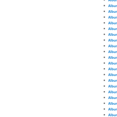
Albu
Albu
Album
Album
Albu
Album
Album
Album
Albu
Album
Albu
Album
Album
Albu
Album
Albu
Album
Albu
Albu
Albu