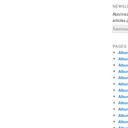
NEWSL
Abonnez
articles 
Email
PAGES
Album
Album
Albu
Albu
Album
Album
Album
Album
Albu
Album
Albu
Albu
Albu