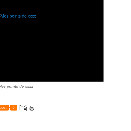
Mes points de xxxx
post
0