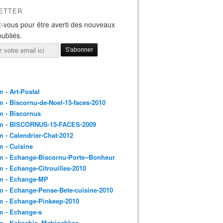
ETTER
-vous pour être averti des nouveaux
publiés.
 - Art-Postal
 - Biscornu-de-Noel-15-faces-2010
m - Biscornus
m - BISCORNUS-15-FACES-2009
 - Calendrier-Chat-2012
 - Cuisine
 - Echange-Biscornu-Porte--Bonheur
 - Echange-Citrouilles-2010
m - Echange-MP
 - Echange-Pense-Bete-cuisine-2010
m - Echange-Pinkeep-2010
m - Echange-s
m - Kokeshis_Matriochkas