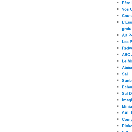
Père 
Vos 
Coutu
L'Ess
gratu
Art P
Les 
Redwo
ABC 
Le M
Abéc
Sal
Sunb
Echa
Sal 
Imagi
Minia
SAL 
Compt
Pinke