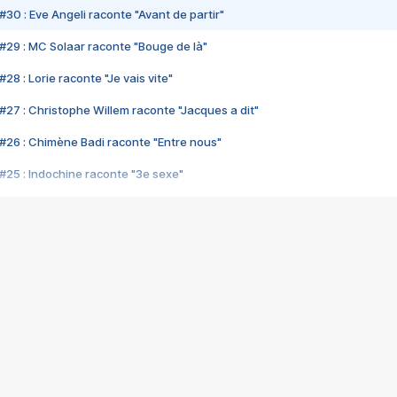
#30 : Eve Angeli raconte "Avant de partir"
#29 : MC Solaar raconte "Bouge de là"
28 : Lorie raconte "Je vais vite"
#27 : Christophe Willem raconte "Jacques a dit"
#26 : Chimène Badi raconte "Entre nous"
#25 : Indochine raconte "3e sexe"
#24 : Zaho raconte "C'est chelou"
#23 : Patrick Bruel raconte "Au café des délices"
#22 : Kyo raconte "Le chemin"
#21 : Nolwenn Leroy raconte "Cassé"
#20 : Patrick Hernandez raconte "Born to be alive"
#19 : Lorie raconte "Près de moi"