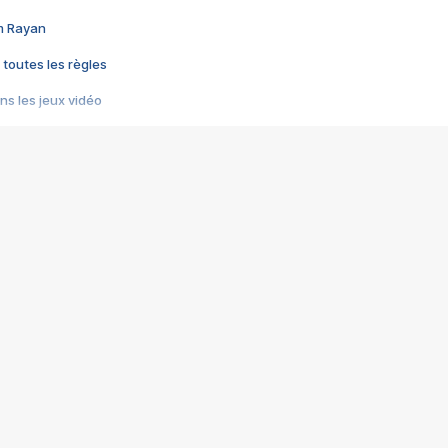
im Rayan
 toutes les règles
s les jeux vidéo
us choquant de Rockstar ? - Le scandale BULLY
e plus moche de Steam
du RÊVE tourne au CAUCHEMAR
pendant 8 heures
it… à tort
umiliés par un jeu vidéo
ire - Final Fantasy 8
ti un empire - Age of Empires
story DOFUS