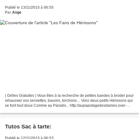
Publié le 13/11/2015 à 06:55
Par
Ange
( Grilles Gratuites ) Vous êtes à la recherche de petites bandes à broder pour
rehausser vos serviettes, bavoirs, torchons.... Voici deux petits Hérissons qui
se font tout doux Comme au Paradis... http://aupapotagedesdames.over-
blog.com/article-grille-gratuite-2014-needleroll-automne-123314489.html...
Tutos Sac à tarte:
Publié le 12/11/2015 à 06:53