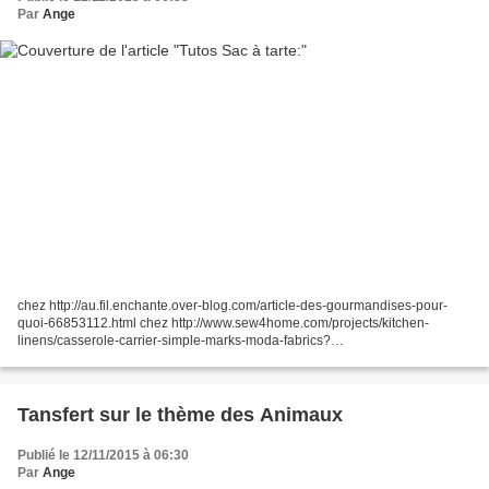
Par
Ange
chez http://au.fil.enchante.over-blog.com/article-des-gourmandises-pour-
quoi-66853112.html chez http://www.sew4home.com/projects/kitchen-
linens/casserole-carrier-simple-marks-moda-fabrics?
utm_source=Sew4Home&utm_campaign=b00950f579-
20121210_eNewsletter12_9_2012&utm_medium=email...
Tansfert sur le thème des Animaux
Publié le 12/11/2015 à 06:30
Par
Ange