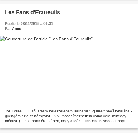
Les Fans d'Ecureuils
Publié le 08/11/2015 à 06:31
Par
Ange
Joli Ecureuil ! Első látásra beleszerettem Barbaral "Squirrel" nevű fonalába -
gyengém ez a színárnyalat... :) Mi mást hímezhettem volna vele, mint egy
mókust :) ... és annak érdekében, hogy a teáz... This one is soooo funny! This
year I am eating healthy...