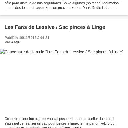
sólo para disfrute de mis seguidores. Salvo algunos (no todos) realizados
por mí desde una imagen, y es un precio ... vielen Dank für die lieben
Kommentare zum letzten Eintrag!...
Les Fans de Lessive / Sac pinces à Linge
Publié le 10/11/2015 à 06:21
Par
Ange
Octobre se termine et je ne vous ai pas parlé de notre atelier du mois. Il
s'agissait de réaliser un sac pour pinces à linge, fermé par un velcro qui
permet de le suspendre sur la corde à ling... chez