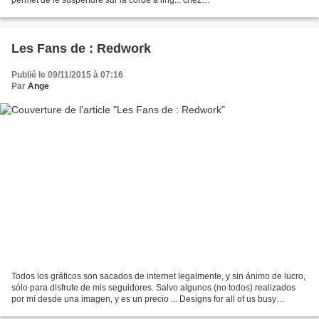
http://karat773.ru/post217367618/ chez
http://microcreation.canalblog.com/archives/2012/02/01/23387992.html
J'espère...
Les Fans de : Redwork
Publié le 09/11/2015 à 07:16
Par
Ange
Todos los gráficos son sacados de internet legalmente, y sin ánimo de lucro,
sólo para disfrute de mis seguidores. Salvo algunos (no todos) realizados
por mí desde una imagen, y es un precio ... Designs for all of us busy
modern women.... Designs that...