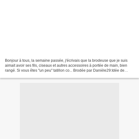
Bonjour à tous, la semaine passée, j'écrivais que la brodeuse que je suis
aimait avoir ses fils, ciseaux et autres accessoires à portée de main, bien
rangé. Si vous êtes "un peu" tatillon co... Brodée par Danièle29:Idée de
cadeau de Noël ou pour des...