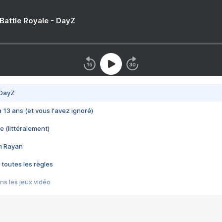
 Battle Royale - DayZ
 DayZ
 a 13 ans (et vous l'avez ignoré)
e (littéralement)
im Rayan
 toutes les règles
s les jeux vidéo
us choquant de Rockstar ? - Le scandale BULLY
e plus moche de Steam