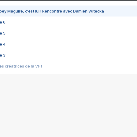
bey Maguire, c'est lui ! Rencontre avec Damien Witecka
e 6
e 5
e 4
e 3
s créatrices de la VF !
e 2
e 1
e Mektoub My Love arrive enfin ! Rencontre avec Shaïn Boumedine et Sal
i : après Toni en famille
elle réalise le bouleversant Dites lui que je l'aime
ais ! Rencontre autour de Vie privée de Rebecca Zlotowski