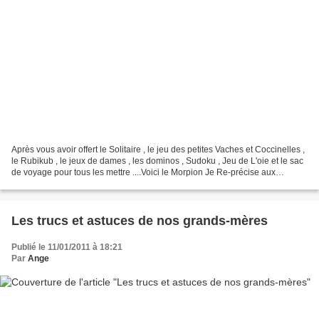
Après vous avoir offert le Solitaire , le jeu des petites Vaches et Coccinelles ,
le Rubikub , le jeux de dames , les dominos , Sudoku , Jeu de L'oie et le sac
de voyage pour tous les mettre ....Voici le Morpion Je Re-précise aux
Nouvelles Venues que...
Les trucs et astuces de nos grands-mères
Publié le 11/01/2011 à 18:21
Par
Ange