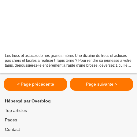
Les trucs et astuces de nos grands-mères Une dizaine de trucs et astuces
pas chers et faciles à réaliser ! Tapis terne ? Pour rendre sa jeunesse à votre
tapis, dépoussiérez-le entièrement à l'aide d'une brosse, déversez 1 cuillère
à soupe d'eau ammoniaquée...
< Page précédente
Page suivante >
Hébergé par Overblog
Top articles
Pages
Contact