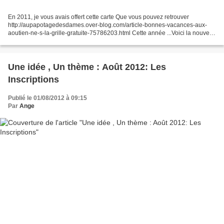
En 2011, je vous avais offert cette carte Que vous pouvez retrouver
http://aupapotagedesdames.over-blog.com/article-bonnes-vacances-aux-
aoutien-ne-s-la-grille-gratuite-75786203.html Cette année ...Voici la nouvelle
carte pour les Aoûtien(nes)s La grille...
Une idée , Un thème : Août 2012: Les
Inscriptions
Publié le 01/08/2012 à 09:15
Par
Ange