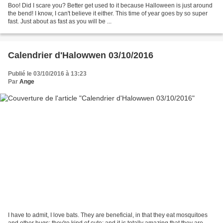
Boo! Did I scare you? Better get used to it because Halloween is just around
the bend! I know, I can't believe it either. This time of year goes by so super
fast. Just about as fast as you will be ...
Calendrier d'Halowwen 03/10/2016
Publié le 03/10/2016 à 13:23
Par
Ange
I have to admit, I love bats. They are beneficial, in that they eat mosquitoes
and other bugs; they're kind of cute; and it is totally amazing that they are