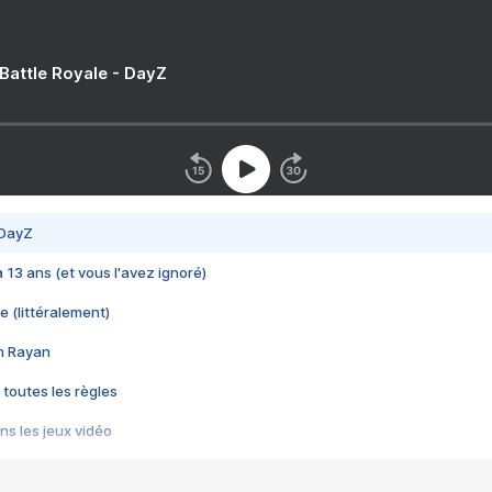
 Battle Royale - DayZ
 DayZ
 a 13 ans (et vous l'avez ignoré)
e (littéralement)
im Rayan
 toutes les règles
s les jeux vidéo
us choquant de Rockstar ? - Le scandale BULLY