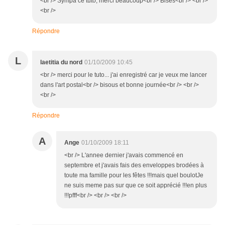
<br /> Sympa ce tuto, merci beaucoup<br /> Bises<br /> <br />
<br />
Répondre
L
laetitia du nord
01/10/2009 10:45
<br /> merci pour le tuto... j'ai enregistré car je veux me lancer
dans l'art postal<br /> bisous et bonne journée<br /> <br />
<br />
Répondre
A
Ange
01/10/2009 18:11
<br /> L'annee dernier j'avais commencé en
septembre et j'avais fais des enveloppes brodées à
toute ma famille pour les fêtes !!!mais quel boulotJe
ne suis meme pas sur que ce soit apprécié !!!en plus
!!!pfff<br /> <br /> <br />