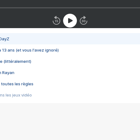
 DayZ
 a 13 ans (et vous l'avez ignoré)
e (littéralement)
im Rayan
 toutes les règles
s les jeux vidéo
us choquant de Rockstar ? - Le scandale BULLY
e plus moche de Steam
du RÊVE tourne au CAUCHEMAR