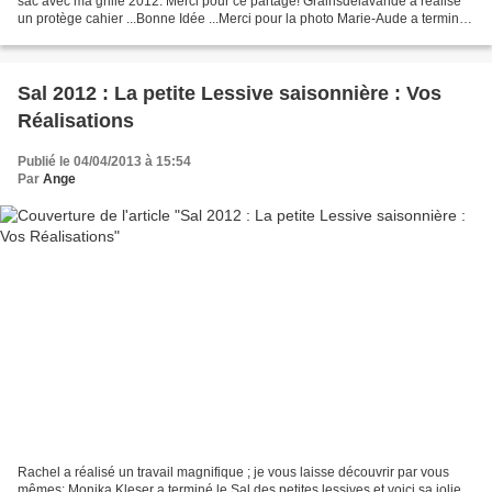
sac avec ma grille 2012. Merci pour ce partage! Grainsdelavande a réalisé
un protège cahier ...Bonne Idée ...Merci pour la photo Marie-Aude a terminé
sa broderie Danièle29 a terminé...
Sal 2012 : La petite Lessive saisonnière : Vos
Réalisations
Publié le 04/04/2013 à 15:54
Par
Ange
Rachel a réalisé un travail magnifique ; je vous laisse découvrir par vous
mêmes: Monika Kleser a terminé le Sal des petites lessives et voici sa jolie