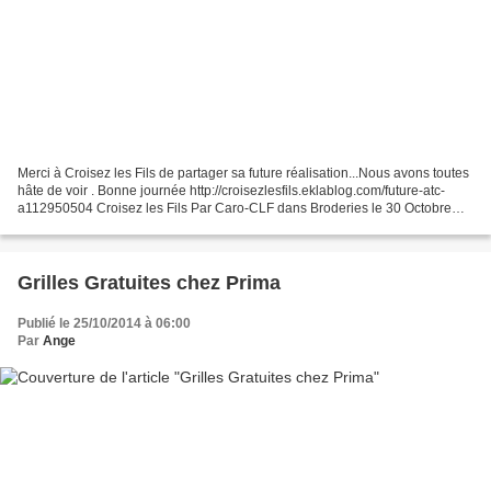
Merci à Croisez les Fils de partager sa future réalisation...Nous avons toutes
hâte de voir . Bonne journée http://croisezlesfils.eklablog.com/future-atc-
a112950504 Croisez les Fils Par Caro-CLF dans Broderies le 30 Octobre
2014 à 05:20 Voici une petite...
Grilles Gratuites chez Prima
Publié le 25/10/2014 à 06:00
Par
Ange