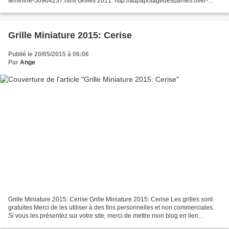
feminine-50964237.html Grilles 2011: http://aupapotagedesdames.over-
blog.com/article-grilles-gratuites-2012-fete-des-meres-96733497.html...
Grille Miniature 2015: Cerise
Publié le 20/05/2015 à 06:06
Par
Ange
Grille Miniature 2015: Cerise Grille Miniature 2015: Cerise Les grilles sont
gratuites Merci de les utiliser à des fins personnelles et non commerciales.
Si vous les présentez sur votre site, merci de mettre mon blog en lien
http://aupapotagedesdames.over-blog.com/ Cuisine,...