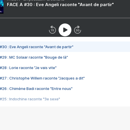
FACE A #30 : Eve Angeli raconte "Avant de partir"
#30 : Eve Angeli raconte "Avant de partir"
#29 : MC Solaar raconte "Bouge de là"
28 : Lorie raconte "Je vais vite"
#27 : Christophe Willem raconte "Jacques a dit"
#26 : Chimène Badi raconte "Entre nous"
#25 : Indochine raconte "3e sexe"
#24 : Zaho raconte "C'est chelou"
#23 : Patrick Bruel raconte "Au café des délices"