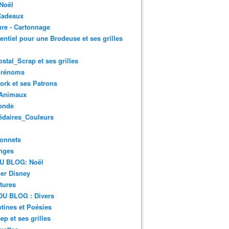
Noël
Cadeaux
re - Cartonnage
entiel pour une Brodeuse et ses grilles
ostal_Scrap et ses grilles
Prénoms
rk et ses Patrons
Animaux
onde
édaires_Couleurs
onnets
nges
DU BLOG: Noël
er Disney
tures
DU BLOG : Divers
ines et Poésies
ep et ses grilles