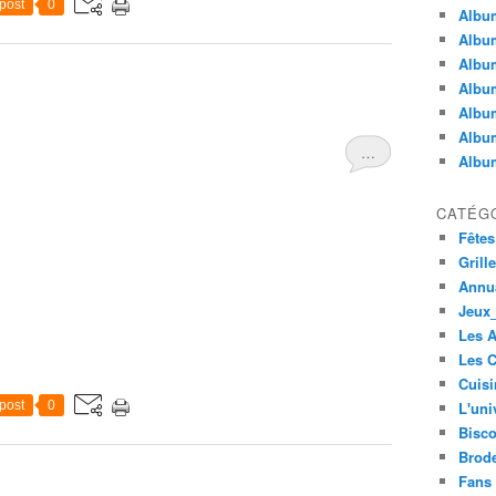
post
0
Album
Album
Albu
Album
Album
Album
…
Album
CATÉG
Fêtes
Grill
Annua
Jeux_
Les 
Les C
Cuisi
post
0
L'uni
Bisco
Brode
Fans