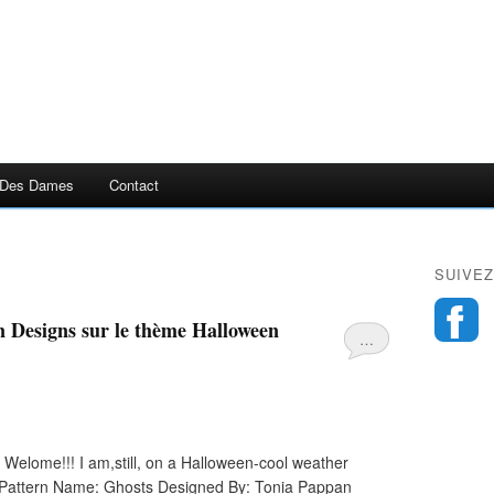
 Des Dames
Contact
SUIVEZ
n Designs sur le thème Halloween
…
Welome!!! I am,still, on a Halloween-cool weather
!!! Pattern Name: Ghosts Designed By: Tonia Pappan