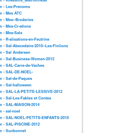
m - Les-Prenoms
m - Mes ATC
 - Mes--Broderies
 - Mes-Cr-ations
m - Mes-Sals
 - R-alisations-en-Feutrine
 - Sal-Abecedaire-2010--Les-Finiions
 - Sal Andersen
m - Sal-Business-Women-2012
 - SAL-Carre-de-Vaches
m - SAL-DE-NOEL-
 - Sal-de-Paques
 - Sal-halloween
m - SAL-LA-PETITE-LESSIVE-2012
 - Sal-Les-Fables et Contes
m - SAL-MAISON-2014
 - sal-noel
m - SAL-NOEL-PETITS-ENFANTS-2010
m - SAL-PISCINE-2012
m - Sunbonnet