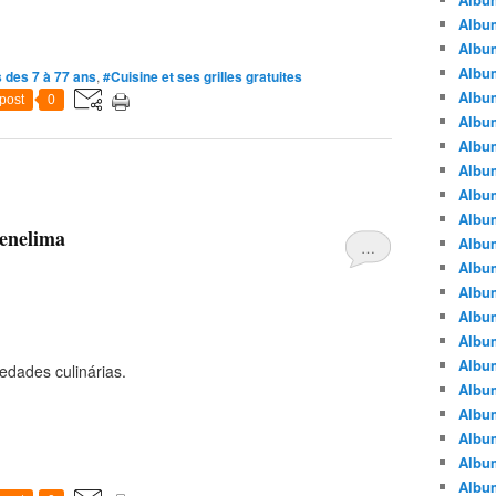
Albu
Albu
Album
 des 7 à 77 ans
,
#Cuisine et ses grilles gratuites
Album
post
0
Albu
Album
Album
Album
Albu
denelima
Album
…
Albu
Album
Album
Albu
Album
edades culinárias.
Albu
Album
Albu
Albu
Albu