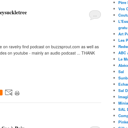
Père 
Vos 
eysuckletree
…
Coutu
L'Ess
gratu
Art P
Les 
on ravelry find podcast on buzzsprout.com as well as
Redwo
odes on youtube - mainly an audio podcast ... THANK
ABC 
Le M
Abéc
Sal
Sunb
Echa
Sal 
0
Imagi
Minia
SAL 
Compt
Pinke