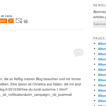
NEWSL
Abonnez
 de Liens
articles 
post
0
Email
PAGES
Album
Album
…
Albu
Albu
Album
Album
Album
en, die so fleißig meinen Blog besuchen und mir immer
Album
en. Eine davon ist Christina aus Italien, die mir jetzt
Albu
r-blog.fr/2015/09/free-du-lundi-automne-1.html?
Album
ob_notification&utm_campaign=_ob_pushmail
Albu
Albu
Albu