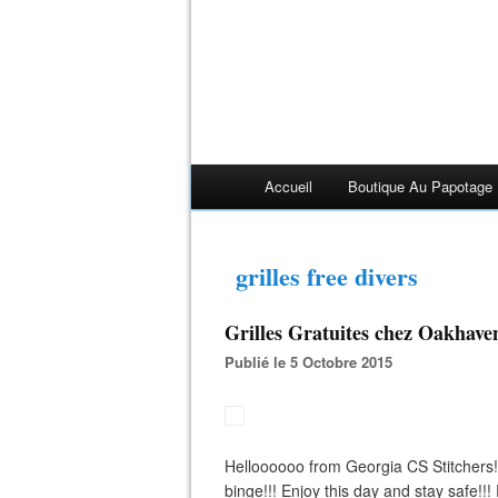
Accueil
Boutique Au Papotage
grilles free divers
Grilles Gratuites chez Oakhave
Publié le 5 Octobre 2015
Helloooooo from Georgia CS Stitchers! 
binge!!! Enjoy this day and stay safe