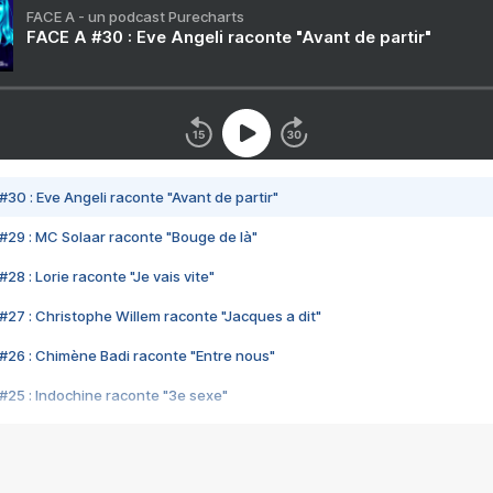
FACE A - un podcast Purecharts
FACE A #30 : Eve Angeli raconte "Avant de partir"
#30 : Eve Angeli raconte "Avant de partir"
#29 : MC Solaar raconte "Bouge de là"
28 : Lorie raconte "Je vais vite"
#27 : Christophe Willem raconte "Jacques a dit"
#26 : Chimène Badi raconte "Entre nous"
#25 : Indochine raconte "3e sexe"
#24 : Zaho raconte "C'est chelou"
#23 : Patrick Bruel raconte "Au café des délices"