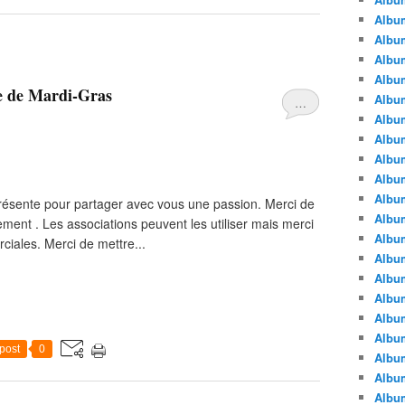
Albu
Albu
Album
Album
e de Mardi-Gras
Albu
…
Album
Album
Album
Albu
Album
s présente pour partager avec vous une passion. Merci de
Albu
uement . Les associations peuvent les utiliser mais merci
Album
rciales. Merci de mettre...
Album
Albu
Album
Albu
Album
post
0
Albu
Albu
Albu