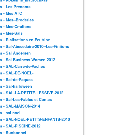
m - Les-Prenoms
m - Mes ATC
 - Mes--Broderies
 - Mes-Cr-ations
m - Mes-Sals
 - R-alisations-en-Feutrine
 - Sal-Abecedaire-2010--Les-Finiions
 - Sal Andersen
m - Sal-Business-Women-2012
 - SAL-Carre-de-Vaches
m - SAL-DE-NOEL-
 - Sal-de-Paques
 - Sal-halloween
m - SAL-LA-PETITE-LESSIVE-2012
 - Sal-Les-Fables et Contes
m - SAL-MAISON-2014
 - sal-noel
m - SAL-NOEL-PETITS-ENFANTS-2010
m - SAL-PISCINE-2012
m - Sunbonnet