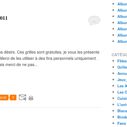
Album
Album
Albu
2011
…
Album
Album
Album
Album
s désirs. Ces grilles sont gratuites, je vous les présente
CATÉG
erci de les utiliser à des fins personnels uniquement .
Fêtes
ais merci de ne pas...
Grill
Annua
Jeux_
Les 
Les C
post
0
Cuisi
L'uni
Bisco
Brode
Fans