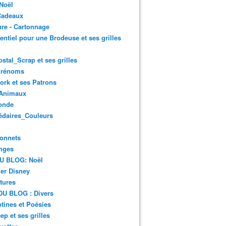
Noël
Cadeaux
re - Cartonnage
entiel pour une Brodeuse et ses grilles
ostal_Scrap et ses grilles
Prénoms
rk et ses Patrons
Animaux
onde
édaires_Couleurs
onnets
nges
DU BLOG: Noël
er Disney
tures
DU BLOG : Divers
ines et Poésies
ep et ses grilles