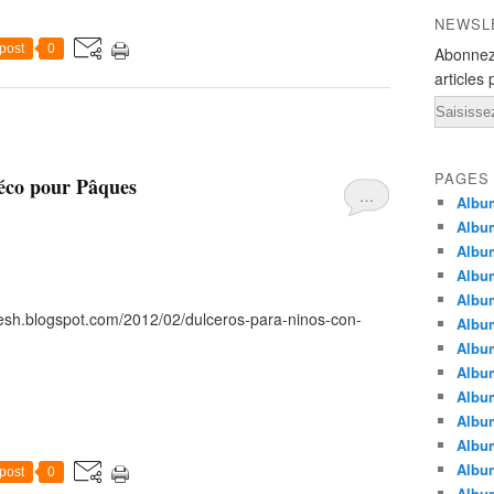
NEWSL
post
0
Abonnez
articles 
Email
PAGES
déco pour Pâques
…
Album
Album
Albu
Albu
Album
esh.blogspot.com/2012/02/dulceros-para-ninos-con-
Album
Album
Album
Albu
Album
Albu
Albu
post
0
Albu