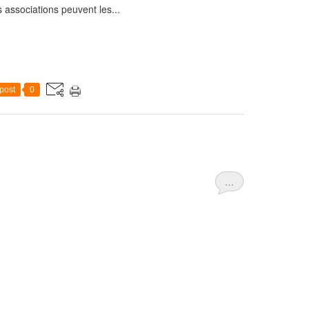
 associations peuvent les...
post
0
…