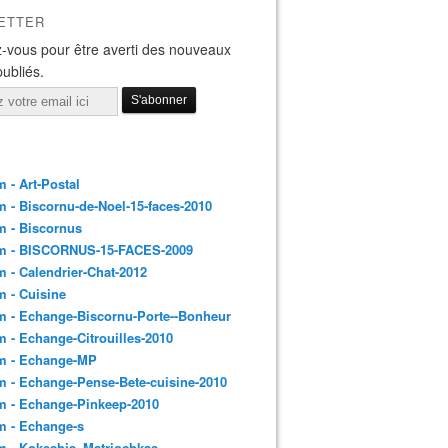
ETTER
-vous pour être averti des nouveaux
publiés.
 - Art-Postal
 - Biscornu-de-Noel-15-faces-2010
m - Biscornus
m - BISCORNUS-15-FACES-2009
 - Calendrier-Chat-2012
 - Cuisine
 - Echange-Biscornu-Porte--Bonheur
 - Echange-Citrouilles-2010
m - Echange-MP
 - Echange-Pense-Bete-cuisine-2010
m - Echange-Pinkeep-2010
m - Echange-s
m - Kokeshis_Matriochkas