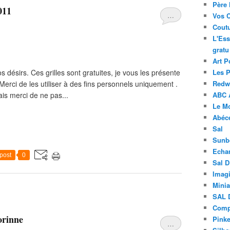
Père 
011
…
Vos 
Coutu
L'Ess
gratu
Art P
s désirs. Ces grilles sont gratuites, je vous les présente
Les 
erci de les utiliser à des fins personnels uniquement .
Redwo
ais merci de ne pas...
ABC 
Le M
Abéc
Sal
Sunb
Echa
post
0
Sal 
Imagi
Minia
SAL 
Compt
orinne
Pinke
…