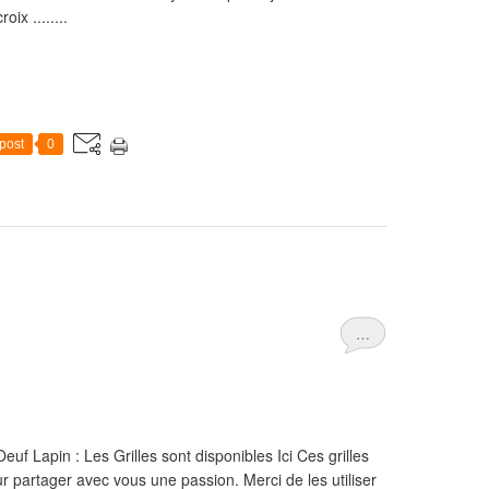
ix ........
post
0
…
f Lapin : Les Grilles sont disponibles Ici Ces grilles
ur partager avec vous une passion. Merci de les utiliser