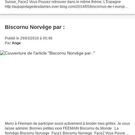
Suisse_Face2 Vous Pouvez retrouver dans le même thème: L'Espagne
http://aupapotagedesdames.over-blog.com/2014/05/biscornus-de-l-europe-l-
espagne.html et http://aupapotagedesdames.over-blog.com/article-
biscornus-15-faces-du-monde-espagne-109120522.html...
Biscornu Norvège par :
Publié le 29/03/2016 à 05:46
Par
Ange
Merci à Féemain de participer aussi activement à broder mes grilles. Je vous
laisse admirer. Bonnes petites xxxx FEEMAIN Biscornu du Monde : La
Norvège Biscornu Norvege_Face1 Biscornu Norvege_Face2 Vous Pouvez