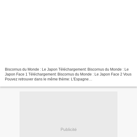
Biscornus du Monde : Le Japon Téléchargement: Biscornus du Monde : Le
Japon Face 1 Téléchargement: Biscornus du Monde : Le Japon Face 2 Vous
Pouvez retrouver dans le même thème: L'Espagne
http://aupapotagedesdames.over-blog.com/2014/05/biscornus-de-l-europe-l-
espagne.html...
Publicité