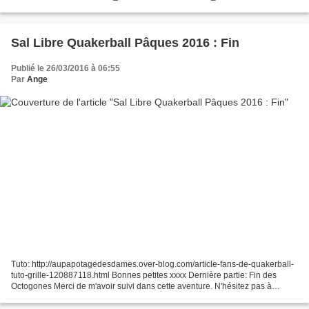
retrouver dans le même thème: L'Espagne...
Sal Libre Quakerball Pâques 2016 : Fin
Publié le 26/03/2016 à 06:55
Par
Ange
Tuto: http://aupapotagedesdames.over-blog.com/article-fans-de-quakerball-
tuto-grille-120887118.html Bonnes petites xxxx Dernière partie: Fin des
Octogones Merci de m'avoir suivi dans cette aventure. N'hésitez pas à
partager vos réalisations.