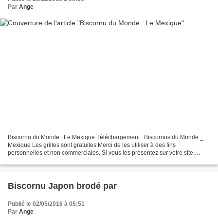
Par
Ange
Biscornu du Monde : Le Mexique Téléchargement : Biscornus du Monde _
Mexique Les grilles sont gratuites Merci de les utiliser à des fins
personnelles et non commerciales. Si vous les présentez sur votre site,
merci de mettre mon blog en lien http://aupapotagedesdames.over-
blog.com/...
Biscornu Japon brodé par
Publié le 02/05/2016 à 05:51
Par
Ange