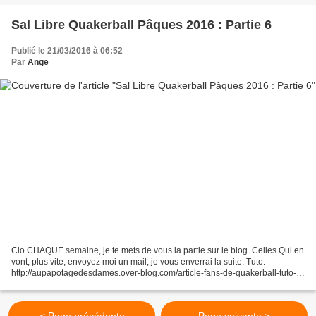
Sal Libre Quakerball Pâques 2016 : Partie 6
Publié le 21/03/2016 à 06:52
Par
Ange
Clo CHAQUE semaine, je te mets de vous la partie sur le blog. Celles Qui en
vont, plus vite, envoyez moi un mail, je vous enverrai la suite. Tuto:
http://aupapotagedesdames.over-blog.com/article-fans-de-quakerball-tuto-
grille-120887118.html Bonnes petites...