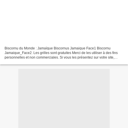
Biscornu du Monde : Jamaïque Biscornus Jamaique Face1 Biscornu
Jamaique_Face2. Les grilles sont gratuites Merci de les utiliser à des fins
personnelles et non commerciales. Si vous les présentez sur votre site,
merci de mettre mon blog en lien http:/...