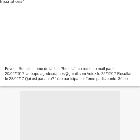
Février: Sous le thème de la fête Photos à me remettre mail par le
20/02/2017: aupapotagedesdames@gmail.com Votez le 25/02/17 Résultat
le 28/02/17 Qui est partante? 1ère participante: 2ème participante: 3ème
participante: 4ème participante: Ce jeu a debuté...