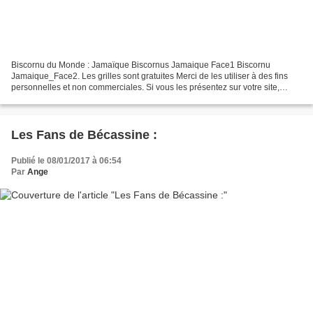
Biscornu du Monde : Jamaïque Biscornus Jamaique Face1 Biscornu
Jamaique_Face2. Les grilles sont gratuites Merci de les utiliser à des fins
personnelles et non commerciales. Si vous les présentez sur votre site,
merci de mettre mon blog en lien http:/...
Les Fans de Bécassine :
Publié le 08/01/2017 à 06:54
Par
Ange