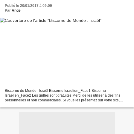
Publié le 20/01/2017 à 09:09
Par
Ange
Biscornu du Monde : Israël Biscornu Israelien_Face1 Biscornu
Israelien_Face2 Les grilles sont gratuites Merci de les utiliser à des fins
personnelles et non commerciales. Si vous les présentez sur votre site,
merci de mettre mon blog en lien http://a...