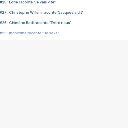
28 : Lorie raconte "Je vais vite"
#27 : Christophe Willem raconte "Jacques a dit"
#26 : Chimène Badi raconte "Entre nous"
#25 : Indochine raconte "3e sexe"
#24 : Zaho raconte "C'est chelou"
#23 : Patrick Bruel raconte "Au café des délices"
#22 : Kyo raconte "Le chemin"
#21 : Nolwenn Leroy raconte "Cassé"
#20 : Patrick Hernandez raconte "Born to be alive"
#19 : Lorie raconte "Près de moi"
#18 : Michael Jones raconte "A nos actes manqués" (avec Jean-Jacque
#17 : Khaled raconte "Aïcha"
#16 : Corneille raconte "Parce qu'on vient de loin"