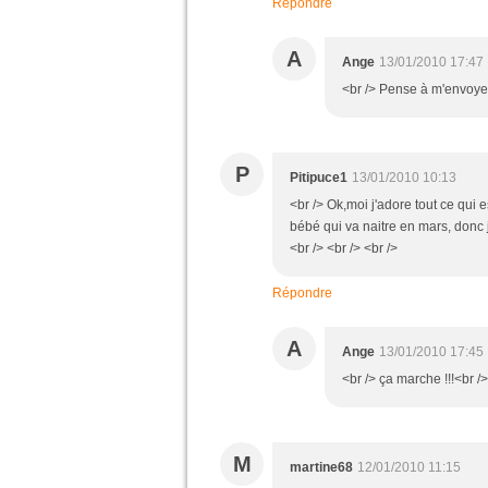
Répondre
A
Ange
13/01/2010 17:47
<br /> Pense à m'envoyer
P
Pitipuce1
13/01/2010 10:13
<br /> Ok,moi j'adore tout ce qui 
bébé qui va naitre en mars, donc j
<br /> <br /> <br />
Répondre
A
Ange
13/01/2010 17:45
<br /> ça marche !!!<br />
M
martine68
12/01/2010 11:15