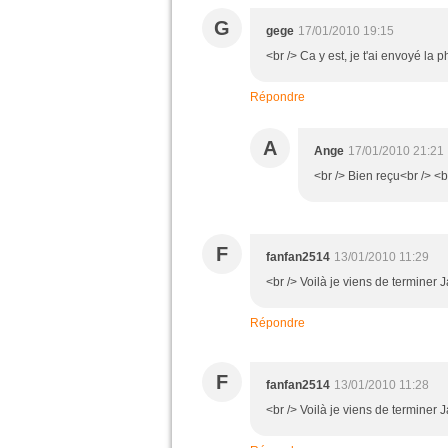
G
gege
17/01/2010 19:15
<br /> Ca y est, je t'ai envoyé la p
Répondre
A
Ange
17/01/2010 21:21
<br /> Bien reçu<br /> <br
F
fanfan2514
13/01/2010 11:29
<br /> Voilà je viens de terminer Ja
Répondre
F
fanfan2514
13/01/2010 11:28
<br /> Voilà je viens de terminer J