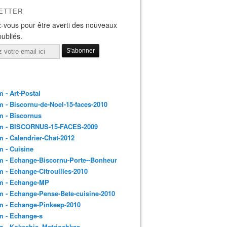
ETTER
-vous pour être averti des nouveaux
publiés.
 - Art-Postal
 - Biscornu-de-Noel-15-faces-2010
m - Biscornus
m - BISCORNUS-15-FACES-2009
 - Calendrier-Chat-2012
 - Cuisine
 - Echange-Biscornu-Porte--Bonheur
 - Echange-Citrouilles-2010
m - Echange-MP
 - Echange-Pense-Bete-cuisine-2010
m - Echange-Pinkeep-2010
m - Echange-s
m - Kokeshis_Matriochkas