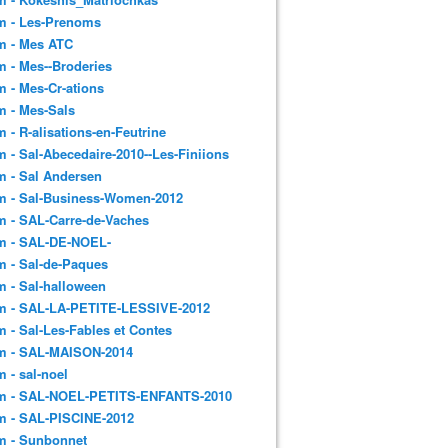
m - Les-Prenoms
m - Mes ATC
 - Mes--Broderies
 - Mes-Cr-ations
m - Mes-Sals
 - R-alisations-en-Feutrine
 - Sal-Abecedaire-2010--Les-Finiions
 - Sal Andersen
m - Sal-Business-Women-2012
 - SAL-Carre-de-Vaches
m - SAL-DE-NOEL-
 - Sal-de-Paques
 - Sal-halloween
m - SAL-LA-PETITE-LESSIVE-2012
 - Sal-Les-Fables et Contes
m - SAL-MAISON-2014
 - sal-noel
m - SAL-NOEL-PETITS-ENFANTS-2010
m - SAL-PISCINE-2012
m - Sunbonnet