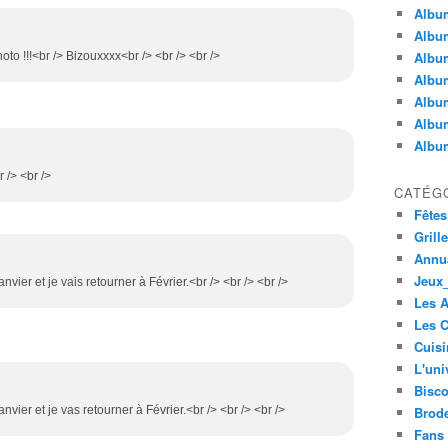
Album
Album
Albu
hoto !!!<br /> Bizouxxxx<br /> <br /> <br />
Album
Album
Album
Album
 /> <br />
CATÉG
Fêtes
Grill
Annua
Jeux_
nvier et je vais retourner à Février.<br /> <br /> <br />
Les 
Les C
Cuisi
L'uni
Bisco
anvier et je vas retourner à Février.<br /> <br /> <br />
Brode
Fans