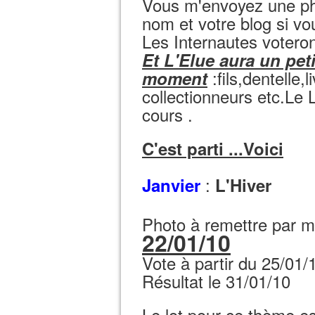
Vous m'envoyez une pho
nom et votre blog si vo
Les Internautes voteron
Et L'Elue aura un peti
:fils,dentelle,
moment
collectionneurs etc.Le 
cours .
C'est parti ...Voici
:
Janvier
L'Hiver
Photo à remettre par m
22/01/10
Vote à partir du 25/01/
Résultat le 31/01/10
Le lot pour ce thème es