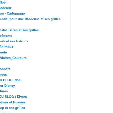
Noël
Cadeaux
re - Cartonnage
entiel pour une Brodeuse et ses grilles
ostal_Scrap et ses grilles
Prénoms
rk et ses Patrons
Animaux
onde
édaires_Couleurs
onnets
nges
DU BLOG: Noël
er Disney
tures
DU BLOG : Divers
ines et Poésies
ep et ses grilles