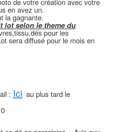
to de votre création avec votre
us en avez un.
t la gagnante.
t lot selon le theme du
livres,tissu,dés pour les
Lot sera diffusé pour le mois en
Ici
ail :
au plus tard le
10
t ce dé en porcelaine ...Avis aux