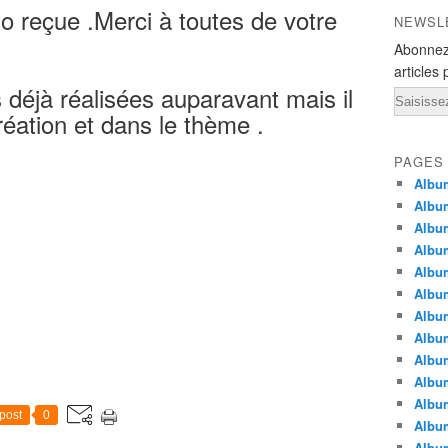
o reçue .Merci à toutes de votre
NEWSL
Abonnez
articles 
 déjà réalisées auparavant mais il
Email
réation et dans le thème .
PAGES
Album
Album
Albu
Albu
Album
Album
Album
Album
Albu
Album
Albu
post
0
Albu
Albu