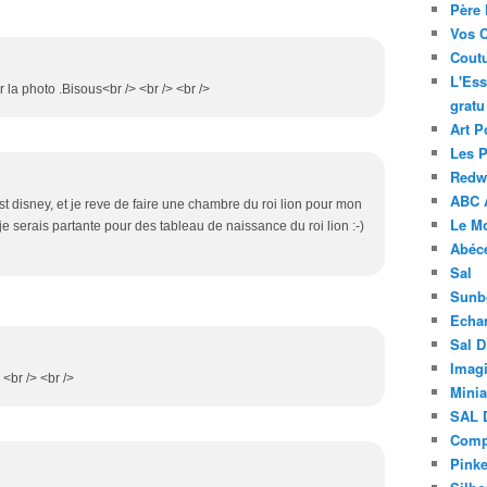
Père 
Vos 
Coutu
L'Ess
 la photo .Bisous<br /> <br /> <br />
gratu
Art P
Les 
Redwo
ABC 
est disney, et je reve de faire une chambre du roi lion pour mon
Le M
e serais partante pour des tableau de naissance du roi lion :-)
Abéc
Sal
Sunb
Echa
Sal 
Imagi
 <br /> <br />
Minia
SAL 
Compt
Pinke