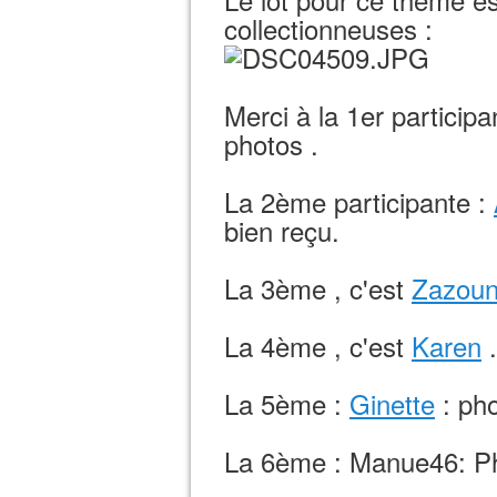
collectionneuses :
Merci à la 1er particip
photos .
La 2ème participante :
bien reçu.
La 3ème , c'est
Zazoun
La 4ème , c'est
Karen
.
La 5ème :
Ginette
: ph
La 6ème : Manue46: P