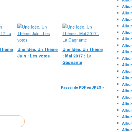
Albu
Albu
Album
Album
Albu
Album
Album
 Thème
Une Idée, Un Thème
Une Idée, Un Thème
Album
Juin : Les votes
: Mai 2017 : La
Albu
Gagnante
Album
Albu
Album
Album
Passer de PDF en JPEG »
Albu
Album
Albu
Album
Albu
Albu
Albu