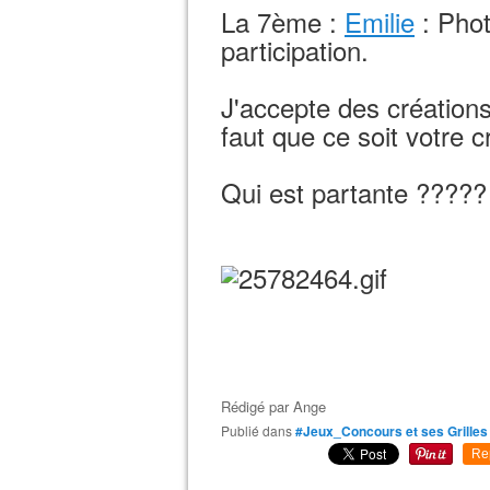
La 7ème :
Emilie
: Phot
participation.
J'accepte des créations
faut que ce soit votre c
Qui est partante ?????
Rédigé par
Ange
Publié dans
#Jeux_Concours et ses Grilles
Re