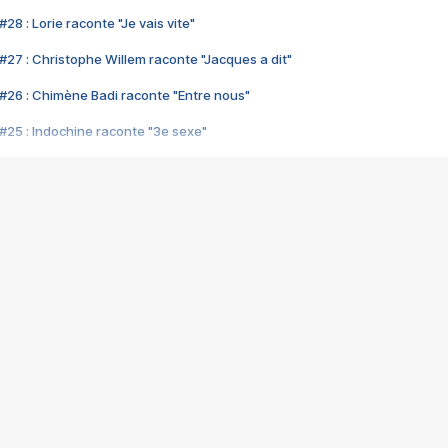
28 : Lorie raconte "Je vais vite"
#27 : Christophe Willem raconte "Jacques a dit"
#26 : Chimène Badi raconte "Entre nous"
#25 : Indochine raconte "3e sexe"
#24 : Zaho raconte "C'est chelou"
#23 : Patrick Bruel raconte "Au café des délices"
#22 : Kyo raconte "Le chemin"
#21 : Nolwenn Leroy raconte "Cassé"
#20 : Patrick Hernandez raconte "Born to be alive"
#19 : Lorie raconte "Près de moi"
#18 : Michael Jones raconte "A nos actes manqués" (avec Jean-Jacque
#17 : Khaled raconte "Aïcha"