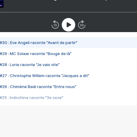
#30 : Eve Angeli raconte "Avant de partir"
#29 : MC Solaar raconte "Bouge de là"
28 : Lorie raconte "Je vais vite"
#27 : Christophe Willem raconte "Jacques a dit"
#26 : Chimène Badi raconte "Entre nous"
#25 : Indochine raconte "3e sexe"
#24 : Zaho raconte "C'est chelou"
#23 : Patrick Bruel raconte "Au café des délices"
#22 : Kyo raconte "Le chemin"