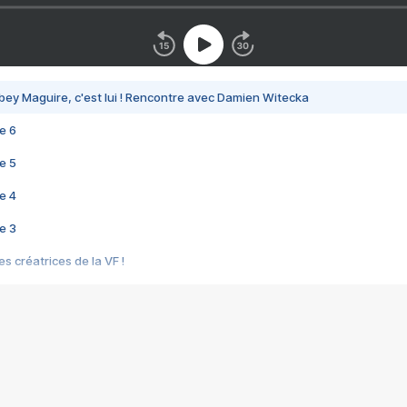
bey Maguire, c'est lui ! Rencontre avec Damien Witecka
e 6
e 5
e 4
e 3
s créatrices de la VF !
e 2
e 1
e Mektoub My Love arrive enfin ! Rencontre avec Shaïn Boumedine et Sal
i : après Toni en famille