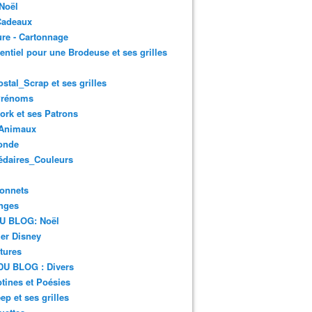
Noël
Cadeaux
re - Cartonnage
entiel pour une Brodeuse et ses grilles
ostal_Scrap et ses grilles
Prénoms
rk et ses Patrons
Animaux
onde
édaires_Couleurs
onnets
nges
DU BLOG: Noël
er Disney
tures
DU BLOG : Divers
ines et Poésies
ep et ses grilles