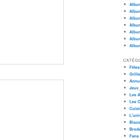
Album
Album
Albu
Album
Album
Album
Album
CATÉG
Fêtes
Grill
Annua
Jeux_
Les 
Les C
Cuisi
L'uni
Bisco
Brode
Fans