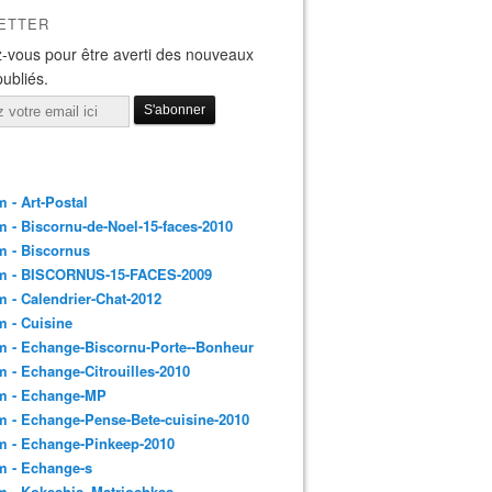
ETTER
-vous pour être averti des nouveaux
publiés.
 - Art-Postal
 - Biscornu-de-Noel-15-faces-2010
m - Biscornus
m - BISCORNUS-15-FACES-2009
 - Calendrier-Chat-2012
 - Cuisine
 - Echange-Biscornu-Porte--Bonheur
 - Echange-Citrouilles-2010
m - Echange-MP
 - Echange-Pense-Bete-cuisine-2010
m - Echange-Pinkeep-2010
m - Echange-s
m - Kokeshis_Matriochkas