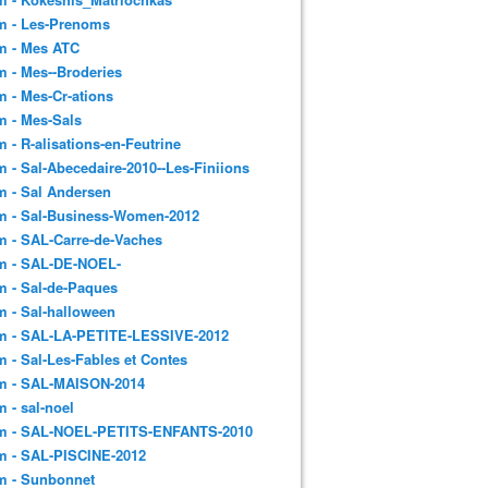
m - Les-Prenoms
m - Mes ATC
 - Mes--Broderies
 - Mes-Cr-ations
m - Mes-Sals
 - R-alisations-en-Feutrine
 - Sal-Abecedaire-2010--Les-Finiions
 - Sal Andersen
m - Sal-Business-Women-2012
 - SAL-Carre-de-Vaches
m - SAL-DE-NOEL-
 - Sal-de-Paques
 - Sal-halloween
m - SAL-LA-PETITE-LESSIVE-2012
 - Sal-Les-Fables et Contes
m - SAL-MAISON-2014
 - sal-noel
m - SAL-NOEL-PETITS-ENFANTS-2010
m - SAL-PISCINE-2012
m - Sunbonnet