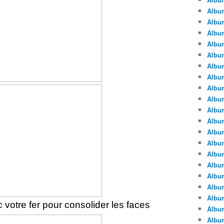
Albu
Albu
Album
Album
Albu
Album
Album
Album
Albu
Album
Albu
Album
Album
Albu
Album
Albu
Album
Albu
 votre fer pour consolider les faces
Albu
Albu