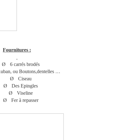
Fournitures :
Ø
6 carrés brodés
Ruban, ou Boutons,dentelles …
Ø
Ciseau
Ø
Des Epingles
Ø
Viseline
Ø
Fer à repasser