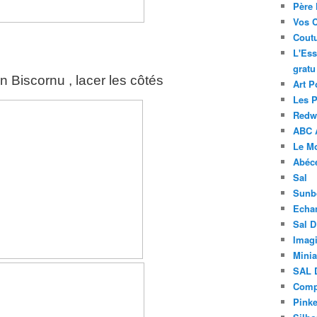
Père 
Vos 
Coutu
L'Ess
gratu
 Biscornu , lacer les côtés
Art P
Les 
Redwo
ABC 
Le M
Abéc
Sal
Sunb
Echa
Sal 
Imagi
Minia
SAL 
Compt
Pinke