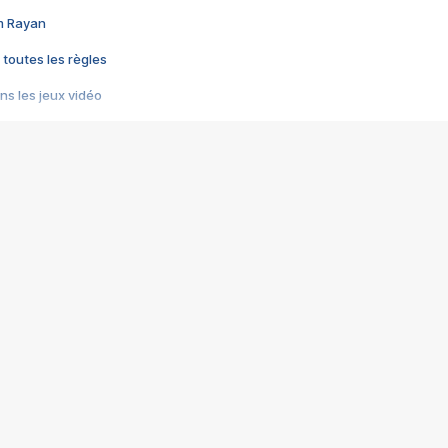
im Rayan
 toutes les règles
s les jeux vidéo
us choquant de Rockstar ? - Le scandale BULLY
e plus moche de Steam
du RÊVE tourne au CAUCHEMAR
pendant 8 heures
it… à tort
umiliés par un jeu vidéo
ire - Final Fantasy 8
ti un empire - Age of Empires
story DOFUS