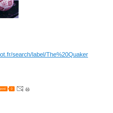
pot.fr/search/label/The%20Quaker
post
0