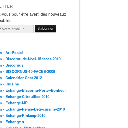
ETTER
-vous pour être averti des nouveaux
publiés.
 - Art-Postal
 - Biscornu-de-Noel-15-faces-2010
m - Biscornus
m - BISCORNUS-15-FACES-2009
 - Calendrier-Chat-2012
 - Cuisine
 - Echange-Biscornu-Porte--Bonheur
 - Echange-Citrouilles-2010
m - Echange-MP
 - Echange-Pense-Bete-cuisine-2010
m - Echange-Pinkeep-2010
m - Echange-s
m - Kokeshis_Matriochkas