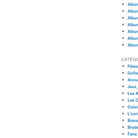
Album
Album
Albu
Album
Album
Album
Album
CATÉG
Fêtes
Grill
Annua
Jeux_
Les 
Les C
Cuisi
L'uni
Bisco
Brode
Fans