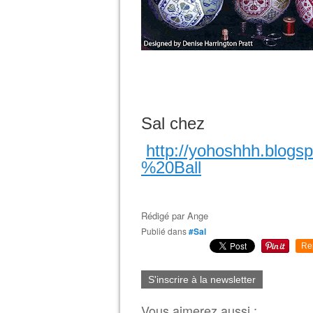
Sal chez
http://yohoshhh.blogs
%20Ball
Rédigé par
Ange
Publié dans
#Sal
Re
S'inscrire à la newsletter
Vous aimerez aussi :