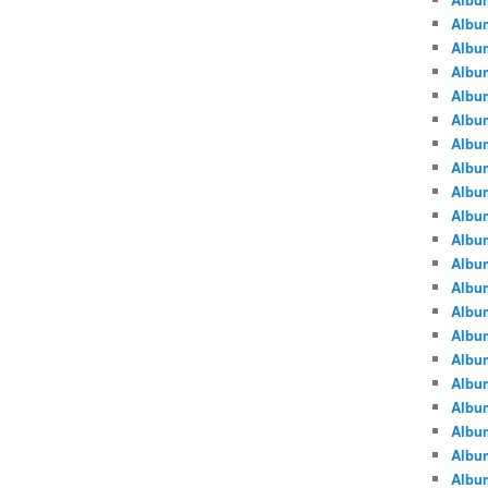
Albu
Albu
Album
Album
Albu
Album
Album
Album
Albu
Album
Albu
Album
Album
Albu
Album
Albu
Album
Albu
Albu
Albu