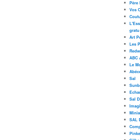
Père 
Vos 
Coutu
L'Ess
gratu
Art P
Les 
Redwo
ABC 
Le M
Abéc
Sal
Sunb
Echa
Sal 
Imagi
Minia
SAL 
Compt
Pinke