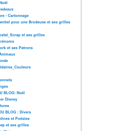
Noël
Cadeaux
re - Cartonnage
entiel pour une Brodeuse et ses grilles
ostal_Scrap et ses grilles
Prénoms
rk et ses Patrons
Animaux
onde
édaires_Couleurs
onnets
nges
DU BLOG: Noël
er Disney
tures
DU BLOG : Divers
ines et Poésies
ep et ses grilles