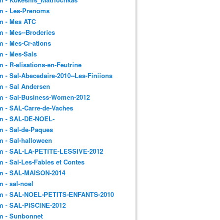
m - Les-Prenoms
m - Mes ATC
 - Mes--Broderies
 - Mes-Cr-ations
m - Mes-Sals
 - R-alisations-en-Feutrine
 - Sal-Abecedaire-2010--Les-Finiions
 - Sal Andersen
m - Sal-Business-Women-2012
 - SAL-Carre-de-Vaches
m - SAL-DE-NOEL-
 - Sal-de-Paques
 - Sal-halloween
m - SAL-LA-PETITE-LESSIVE-2012
 - Sal-Les-Fables et Contes
m - SAL-MAISON-2014
 - sal-noel
m - SAL-NOEL-PETITS-ENFANTS-2010
m - SAL-PISCINE-2012
m - Sunbonnet