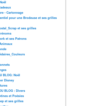
Noël
Cadeaux
re - Cartonnage
entiel pour une Brodeuse et ses grilles
ostal_Scrap et ses grilles
Prénoms
rk et ses Patrons
Animaux
onde
édaires_Couleurs
onnets
nges
DU BLOG: Noël
er Disney
tures
DU BLOG : Divers
ines et Poésies
ep et ses grilles