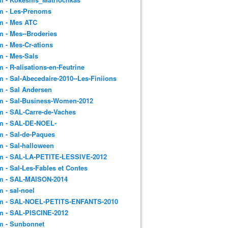
m - Les-Prenoms
m - Mes ATC
 - Mes--Broderies
 - Mes-Cr-ations
m - Mes-Sals
 - R-alisations-en-Feutrine
 - Sal-Abecedaire-2010--Les-Finiions
 - Sal Andersen
m - Sal-Business-Women-2012
 - SAL-Carre-de-Vaches
m - SAL-DE-NOEL-
 - Sal-de-Paques
 - Sal-halloween
m - SAL-LA-PETITE-LESSIVE-2012
 - Sal-Les-Fables et Contes
m - SAL-MAISON-2014
 - sal-noel
m - SAL-NOEL-PETITS-ENFANTS-2010
m - SAL-PISCINE-2012
m - Sunbonnet