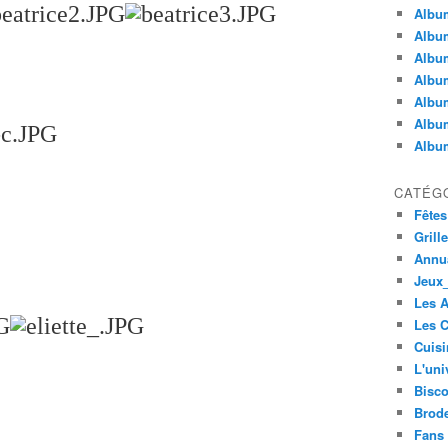
Album
Album
Albu
Album
Album
Album
Album
CATÉG
Fêtes
Grill
Annua
Jeux_
Les 
Les C
Cuisi
L'uni
Bisco
Brode
Fans