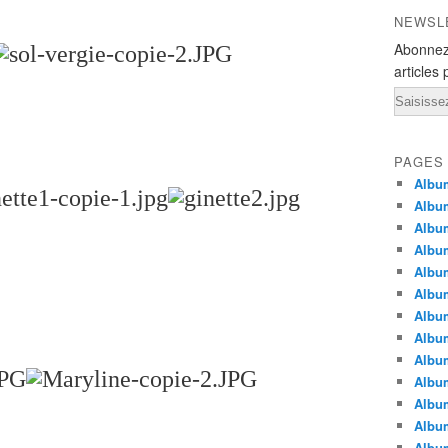
NEWSL
Abonnez
articles 
Email
PAGES
Album
Album
Albu
Albu
Album
Album
Album
Album
Albu
Album
Albu
Albu
Albu