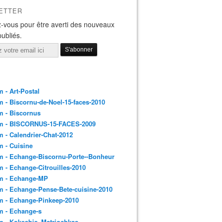
ETTER
-vous pour être averti des nouveaux
publiés.
 - Art-Postal
 - Biscornu-de-Noel-15-faces-2010
m - Biscornus
m - BISCORNUS-15-FACES-2009
 - Calendrier-Chat-2012
 - Cuisine
 - Echange-Biscornu-Porte--Bonheur
 - Echange-Citrouilles-2010
m - Echange-MP
 - Echange-Pense-Bete-cuisine-2010
m - Echange-Pinkeep-2010
m - Echange-s
m - Kokeshis_Matriochkas