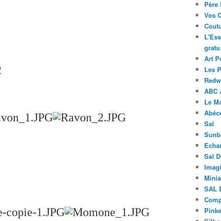
Père 
Vos 
Coutu
L'Ess
gratu
Art P
Les 
Redwo
ABC 
Le M
Abéc
Sal
Sunb
Echa
Sal 
Imagi
Minia
SAL 
Compt
Pinke