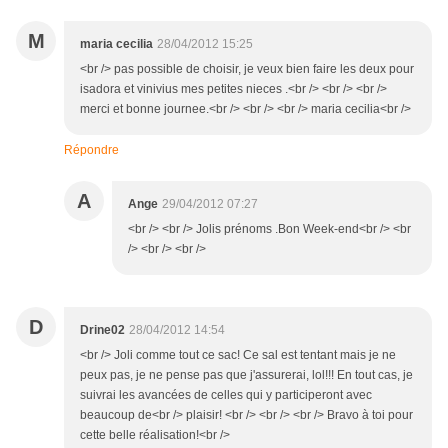
M
maria cecilia
28/04/2012 15:25
<br /> pas possible de choisir, je veux bien faire les deux pour
isadora et vinivius mes petites nieces .<br /> <br /> <br />
merci et bonne journee.<br /> <br /> <br /> maria cecilia<br />
Répondre
A
Ange
29/04/2012 07:27
<br /> <br /> Jolis prénoms .Bon Week-end<br /> <br
/> <br /> <br />
D
Drine02
28/04/2012 14:54
<br /> Joli comme tout ce sac! Ce sal est tentant mais je ne
peux pas, je ne pense pas que j'assurerai, lol!!! En tout cas, je
suivrai les avancées de celles qui y participeront avec
beaucoup de<br /> plaisir! <br /> <br /> <br /> Bravo à toi pour
cette belle réalisation!<br />