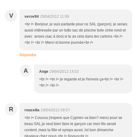
V
verov94
29/04/2012 11:09
<br /> Bonjour, je suis partante pour ce SAL (garçon), je serais
aussi intéressée par un tutto sac de piscine toile cirée rond et
avec anses (sac à dos) si tu as cela dans tes cartons.<br />
<br /> <br /> Merci et bonne journée<br />
Répondre
A
Ange
29/04/2012 14:52
<br /> <br /> je regarde et je t'envois ça<br /> <br />
<br /> <br />
R
roussilia
29/04/2012 09:57
<br /> Coucou j'espere que Cyprien va bien? merci pour se
beau SAL,je veut bien faire le garçon car mon fils serait
content ,mais la fille et sympa aussi ,lol bon dimanche
pluvieux chez nous,<br /> bisous<br />