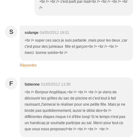
<br /> <br /> c'est parti par mail<br /> <br /> <br /> <br
/>
S
solange
04/05/2012 19:01
<br /> super ces sacs je suis partante ,mais pour les deux ,car
c'est pour des jumeaux fille et garçon<br /> <br /> <br />
merci bonne soirée<br />
Répondre
F
fabienne
01/05/2012 13:38
<br /> Bonjour Angélique,<br /> <br /> <br /> je viens de
découvrir les grilles du sac de piscine et c'est tout à fait
ravissant.J'aimerai le réaliser pour une petite fille. Mais je ne
brode pas quotidiennement, aussi le délai des<br />
différentes étapes risque t-il d'être long! Si le temps n'est pas
un handicap je souhaite participe au sal. Merci pour tout ce
que vous nous proposez!<br /> <br /> <br /> <br />