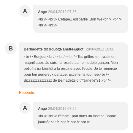
A
Ange
29/04/2012 07:36
<br /> <br /> L'étape1 est partie .Bon We<br /> <br />
<br /> <br />
B
Bernadette dit &quot;Nanette&quot;
28/04/2012 16:06
<br /> Bonjour,<br /> <br /> <br /> Tes grilles sont vraiment
magnifiques. Je suis ntéressée par le modèle garçon. Mon
petit-fils ira bientôt à la piscine avec l'école. Je te remercie
pour ton généreux partage. Excellente journée.<br />
Bizzzzzzzzzzzzzz de Bernadette dit "Nanette"91.<br />
Répondre
A
Ange
29/04/2012 07:29
<br /> <br /> l'étape1 part dans un instant .Bonne
journée<br /> <br /> <br /> <br />