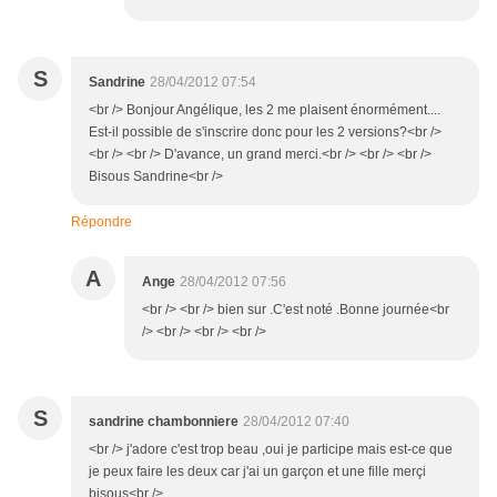
S
Sandrine
28/04/2012 07:54
<br /> Bonjour Angélique, les 2 me plaisent énormément....
Est-il possible de s'inscrire donc pour les 2 versions?<br />
<br /> <br /> D'avance, un grand merci.<br /> <br /> <br />
Bisous Sandrine<br />
Répondre
A
Ange
28/04/2012 07:56
<br /> <br /> bien sur .C'est noté .Bonne journée<br
/> <br /> <br /> <br />
S
sandrine chambonniere
28/04/2012 07:40
<br /> j'adore c'est trop beau ,oui je participe mais est-ce que
je peux faire les deux car j'ai un garçon et une fille merçi
bisous<br />