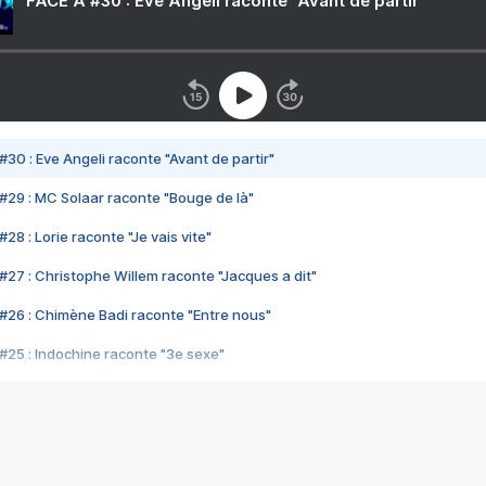
FACE A #30 : Eve Angeli raconte "Avant de partir"
#30 : Eve Angeli raconte "Avant de partir"
#29 : MC Solaar raconte "Bouge de là"
28 : Lorie raconte "Je vais vite"
#27 : Christophe Willem raconte "Jacques a dit"
#26 : Chimène Badi raconte "Entre nous"
#25 : Indochine raconte "3e sexe"
#24 : Zaho raconte "C'est chelou"
#23 : Patrick Bruel raconte "Au café des délices"
#22 : Kyo raconte "Le chemin"