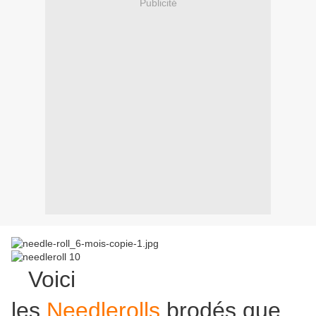
Publicité
Voici
les
Needlerolls
brodés que