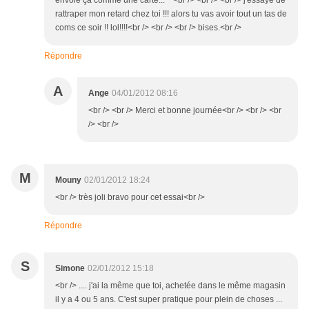
envoie ça comme une carte...^^<br /> <br /> <br /> j'essaye de
rattraper mon retard chez toi !!! alors tu vas avoir tout un tas de
coms ce soir !! lol!!!!<br /> <br /> <br /> bises.<br />
Répondre
A
Ange
04/01/2012 08:16
<br /> <br /> Merci et bonne journée<br /> <br /> <br
/> <br />
M
Mouny
02/01/2012 18:24
<br /> très joli bravo pour cet essai<br />
Répondre
S
Simone
02/01/2012 15:18
<br /> .... j'ai la même que toi, achetée dans le même magasin
il y a 4 ou 5 ans. C'est super pratique pour plein de choses ...