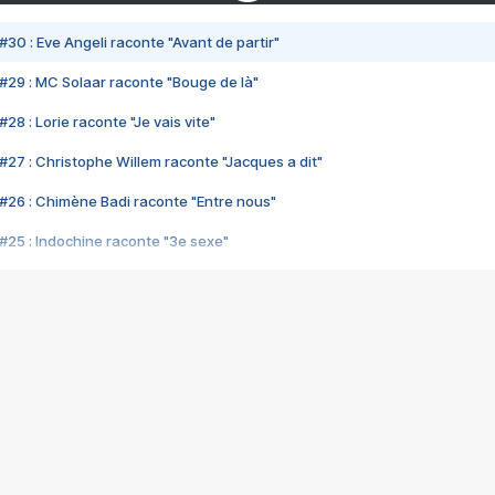
#30 : Eve Angeli raconte "Avant de partir"
#29 : MC Solaar raconte "Bouge de là"
28 : Lorie raconte "Je vais vite"
#27 : Christophe Willem raconte "Jacques a dit"
#26 : Chimène Badi raconte "Entre nous"
#25 : Indochine raconte "3e sexe"
#24 : Zaho raconte "C'est chelou"
#23 : Patrick Bruel raconte "Au café des délices"
#22 : Kyo raconte "Le chemin"
#21 : Nolwenn Leroy raconte "Cassé"
#20 : Patrick Hernandez raconte "Born to be alive"
#19 : Lorie raconte "Près de moi"