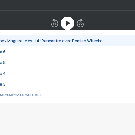
bey Maguire, c'est lui ! Rencontre avec Damien Witecka
e 6
e 5
e 4
e 3
s créatrices de la VF !
e 2
e 1
e Mektoub My Love arrive enfin ! Rencontre avec Shaïn Boumedine et Sal