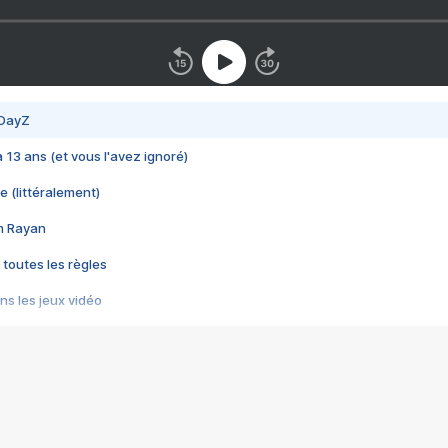
 DayZ
 a 13 ans (et vous l'avez ignoré)
e (littéralement)
im Rayan
 toutes les règles
s les jeux vidéo
us choquant de Rockstar ? - Le scandale BULLY
e plus moche de Steam
du RÊVE tourne au CAUCHEMAR
pendant 8 heures