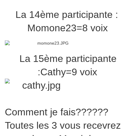
La 14ème partic
ipante :
Momone23=8 voix
La 15ème partic
ipante
:Cathy=9 voix
Comment je fais??????
Toutes les 3 vous recevrez