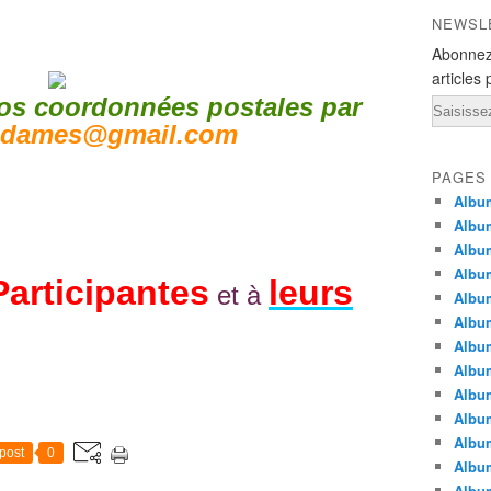
NEWSL
Abonnez
articles 
os coordonnées postales par
Email
sdames@gmail.com
PAGES
Album
Album
Albu
Albu
Participantes
leurs
et à
Album
Album
Album
Album
Albu
Album
Albu
post
0
Albu
Albu