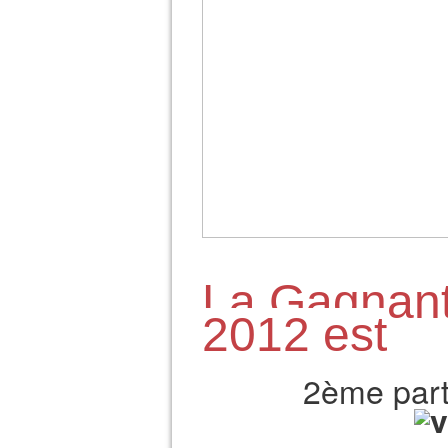
La Gagnan
2012 est
2ème part