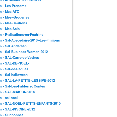
m - Les-Prenoms
m - Mes ATC
 - Mes--Broderies
 - Mes-Cr-ations
m - Mes-Sals
 - R-alisations-en-Feutrine
 - Sal-Abecedaire-2010--Les-Finiions
 - Sal Andersen
m - Sal-Business-Women-2012
 - SAL-Carre-de-Vaches
m - SAL-DE-NOEL-
 - Sal-de-Paques
 - Sal-halloween
m - SAL-LA-PETITE-LESSIVE-2012
 - Sal-Les-Fables et Contes
m - SAL-MAISON-2014
 - sal-noel
m - SAL-NOEL-PETITS-ENFANTS-2010
m - SAL-PISCINE-2012
m - Sunbonnet