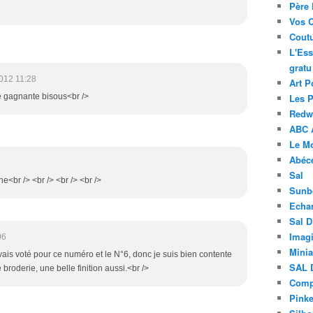
Père 
Vos 
Coutu
L'Ess
gratu
012 11:28
Art P
se gagnante bisous<br />
Les 
Redwo
ABC 
Le M
Abéc
Sal
e<br /> <br /> <br /> <br />
Sunb
Echa
Sal 
Imagi
06
Minia
avais voté pour ce numéro et le N°6, donc je suis bien contente
SAL 
broderie, une belle finition aussi.<br />
Compt
Pinke