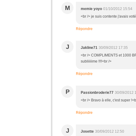
M
memie yoyo
01/10/2012 15:54
<br /> je suis contente j'avais voté
Répondre
J
Jakline71
30/09/2012 17:35
<br /> COMPLIMENTS et 1000 BRAV
subliiiiime !!!!<br />
Répondre
P
Passionbroderie77
30/09/2012 
<br /> Bravo à elle, c'est super !<b
Répondre
J
Josette
30/09/2012 12:50