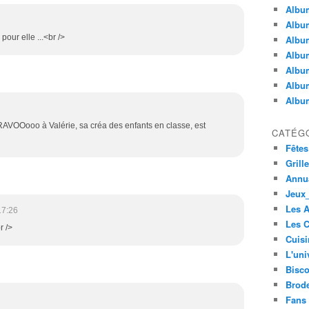
Album
Album
 pour elle ...<br />
Albu
Album
Album
Album
Album
OOooo à Valérie, sa créa des enfants en classe, est
CATÉG
Fêtes
Grill
Annua
Jeux_
Les 
17:26
Les C
r />
Cuisi
L'uni
Bisco
Brode
Fans