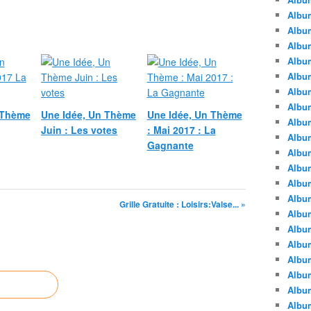
Albu
Albu
Album
Album
Albu
Album
Album
 Thème
Une Idée, Un Thème
Une Idée, Un Thème
Album
Juin : Les votes
: Mai 2017 : La
Albu
Gagnante
Album
Albu
Album
Album
Grille Gratuite : Loisirs:Valse... »
Albu
Album
Albu
Album
Albu
Albu
Albu