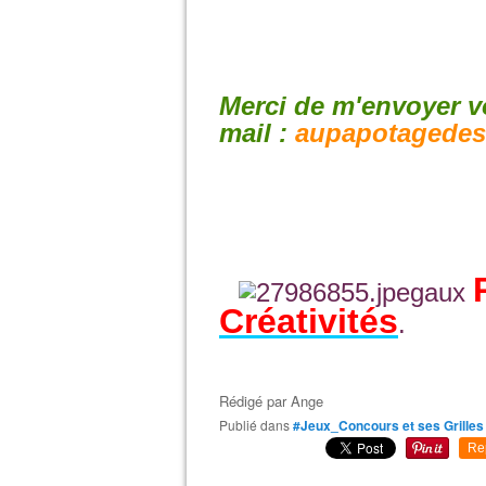
Merci de m'envoyer v
mail :
aupapotagede
aux
Créativités
.
Rédigé par
Ange
Publié dans
#Jeux_Concours et ses Grilles
Re