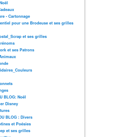
Noël
Cadeaux
re - Cartonnage
entiel pour une Brodeuse et ses grilles
ostal_Scrap et ses grilles
Prénoms
rk et ses Patrons
Animaux
onde
édaires_Couleurs
onnets
nges
DU BLOG: Noël
er Disney
tures
DU BLOG : Divers
ines et Poésies
ep et ses grilles