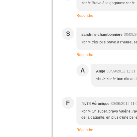
<br /> Bravo à la gagnante<br />
Répondre
S
sandrine chambonniere
30/09/2
<br /> très jolie bravo a l'heureu
Répondre
A
Ange
30/09/2012 11:31
<br /> <br /> bon dimanch
F
filv74 Véronique
30/09/2012 11:
<br /> Oh super, bravo Valérie, j'
de la gagante, en plus d'une belle 
Répondre