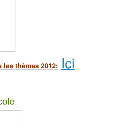
Ici
s les thèmes 2012
:
cole