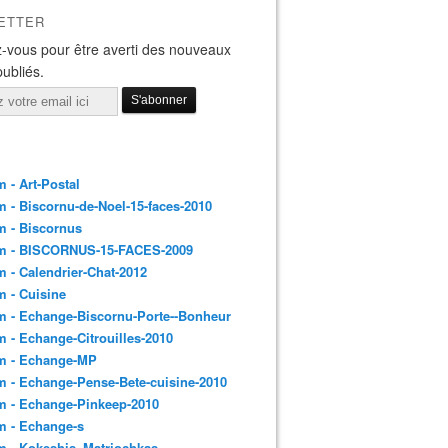
ETTER
-vous pour être averti des nouveaux
publiés.
 - Art-Postal
 - Biscornu-de-Noel-15-faces-2010
m - Biscornus
m - BISCORNUS-15-FACES-2009
 - Calendrier-Chat-2012
 - Cuisine
 - Echange-Biscornu-Porte--Bonheur
 - Echange-Citrouilles-2010
m - Echange-MP
 - Echange-Pense-Bete-cuisine-2010
m - Echange-Pinkeep-2010
m - Echange-s
m - Kokeshis_Matriochkas