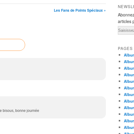
NEWSL
Les Fans de Points Spéciaux »
Abonnez
articles 
Email
PAGES
Album
Album
Albu
Albu
Album
Album
Album
Album
Albu
me bisous, bonne journée
Album
Albu
Albu
Albu