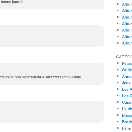
/> bonne journée
Album
Album
Albu
Album
Album
Album
Album
CATÉG
Fêtes
Grill
Annua
ttre<br /> bon mercredi<br /> bizzzzzzz<br /> Mimie
Jeux_
Les 
Les C
Cuisi
L'uni
Bisco
Brode
Fans