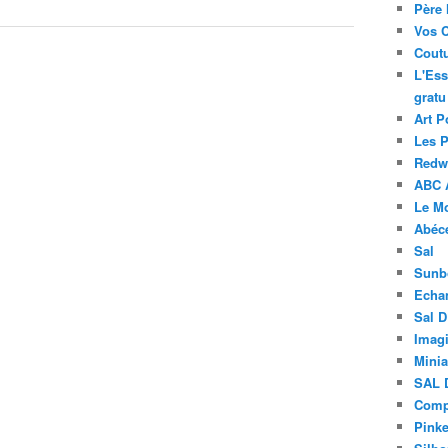
Père 
Vos 
Coutu
L'Ess
gratu
Art P
Les 
Redwo
ABC 
Le M
Abéc
Sal
Sunb
Echa
Sal 
Imagi
Minia
SAL 
Compt
Pinke