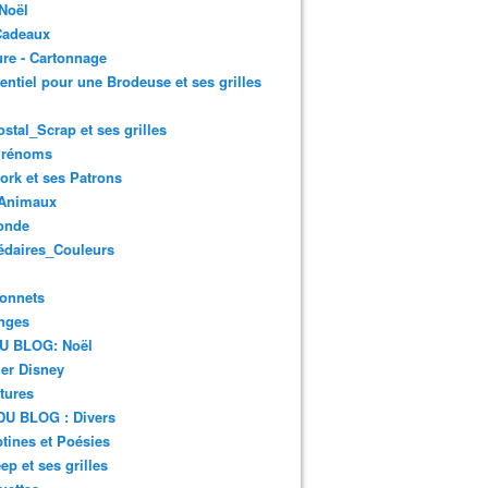
Noël
Cadeaux
re - Cartonnage
entiel pour une Brodeuse et ses grilles
ostal_Scrap et ses grilles
Prénoms
rk et ses Patrons
Animaux
onde
édaires_Couleurs
onnets
nges
DU BLOG: Noël
er Disney
tures
DU BLOG : Divers
ines et Poésies
ep et ses grilles