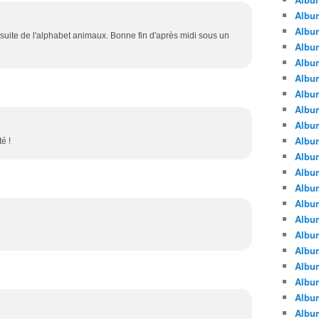
Albu
Albu
suite de l'alphabet animaux. Bonne fin d'après midi sous un
Album
Album
Albu
Album
Album
Album
Albu
té !
Album
Albu
Album
Album
Albu
Album
Albu
Album
Albu
Albu
Albu