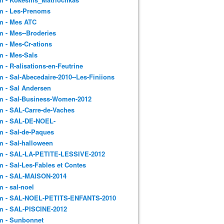
m - Les-Prenoms
m - Mes ATC
 - Mes--Broderies
 - Mes-Cr-ations
m - Mes-Sals
 - R-alisations-en-Feutrine
 - Sal-Abecedaire-2010--Les-Finiions
 - Sal Andersen
m - Sal-Business-Women-2012
 - SAL-Carre-de-Vaches
m - SAL-DE-NOEL-
 - Sal-de-Paques
 - Sal-halloween
m - SAL-LA-PETITE-LESSIVE-2012
 - Sal-Les-Fables et Contes
m - SAL-MAISON-2014
 - sal-noel
m - SAL-NOEL-PETITS-ENFANTS-2010
m - SAL-PISCINE-2012
m - Sunbonnet