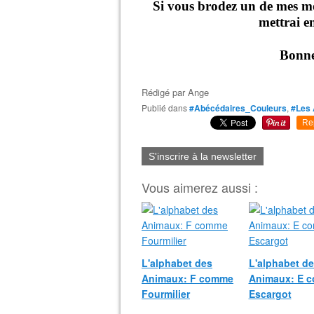
Si vous brodez un de mes mo
mettrai en
Bonnes
Rédigé par
Ange
Publié dans
#Abécédaires_Couleurs
,
#Les
Re
S'inscrire à la newsletter
Vous aimerez aussi :
L'alphabet des
L'alphabet d
Animaux: F comme
Animaux: E 
Fourmilier
Escargot