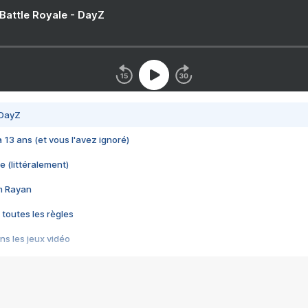
 Battle Royale - DayZ
 DayZ
 a 13 ans (et vous l'avez ignoré)
e (littéralement)
im Rayan
 toutes les règles
s les jeux vidéo
us choquant de Rockstar ? - Le scandale BULLY
e plus moche de Steam