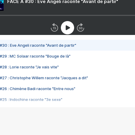
FACE A #30 : Eve Angeli raconte "Avant de partir"
#30 : Eve Angeli raconte "Avant de partir"
#29 : MC Solaar raconte "Bouge de là"
28 : Lorie raconte "Je vais vite"
#27 : Christophe Willem raconte "Jacques a dit"
#26 : Chimène Badi raconte "Entre nous"
#25 : Indochine raconte "3e sexe"
#24 : Zaho raconte "C'est chelou"
#23 : Patrick Bruel raconte "Au café des délices"
#22 : Kyo raconte "Le chemin"