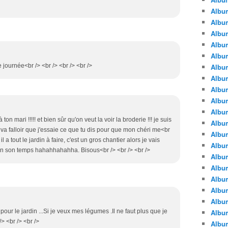
Albu
Albu
Album
Album
Albu
 journée<br /> <br /> <br /> <br />
Album
Album
Album
Albu
Album
ton mari !!!!! et bien sûr qu'on veut la voir la broderie !!! je suis
Albu
il va falloir que j'essaie ce que tu dis pour que mon chéri me<br
Album
il a tout le jardin à faire, c'est un gros chantier alors je vais
Album
n son temps hahahhahahha. Bisous<br /> <br /> <br />
Albu
Album
Albu
Album
Albu
 pour le jardin ...Si je veux mes légumes .Il ne faut plus que je
Albu
/> <br /> <br />
Albu