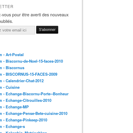
ETTER
-vous pour être averti des nouveaux
publiés.
 - Art-Postal
 - Biscornu-de-Noel-15-faces-2010
m - Biscornus
m - BISCORNUS-15-FACES-2009
 - Calendrier-Chat-2012
 - Cuisine
 - Echange-Biscornu-Porte--Bonheur
 - Echange-Citrouilles-2010
m - Echange-MP
 - Echange-Pense-Bete-cuisine-2010
m - Echange-Pinkeep-2010
m - Echange-s
m - Kokeshis_Matriochkas