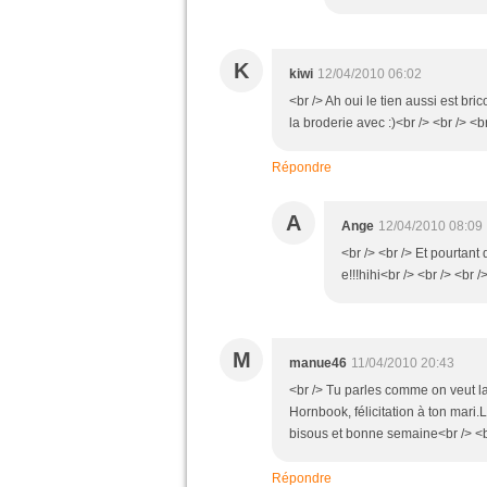
K
kiwi
12/04/2010 06:02
<br /> Ah oui le tien aussi est brico
la broderie avec :)<br /> <br /> <br
Répondre
A
Ange
12/04/2010 08:09
<br /> <br /> Et pourtant d
e!!!hihi<br /> <br /> <br /
M
manue46
11/04/2010 20:43
<br /> Tu parles comme on veut la 
Hornbook, félicitation à ton mari.
bisous et bonne semaine<br /> <br
Répondre