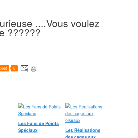
urieuse ....Vous voulez
rie ??????
post
0
Les Fans de Points
Spéciaux
Les Réalisations
des cages aux