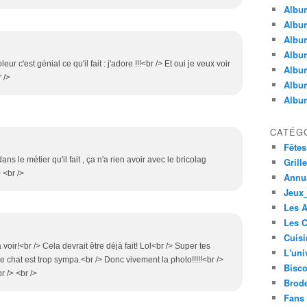
Album
Album
Albu
Album
leur c'est génial ce qu'il fait : j'adore !!!<br /> Et oui je veux voir
Album
 />
Album
Album
CATÉG
Fêtes
ans le métier qu'il fait , ça n'a rien avoir avec le bricolag
Grill
> <br />
Annua
Jeux_
Les 
Les C
Cuisi
voir!<br /> Cela devrait être déjà fait! Lol<br /> Super tes
L'uni
Le chat est trop sympa.<br /> Donc vivement la photo!!!!!<br />
Bisco
 /> <br />
Brode
Fans