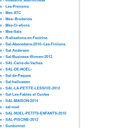
m - Les-Prenoms
m - Mes ATC
 - Mes--Broderies
 - Mes-Cr-ations
m - Mes-Sals
 - R-alisations-en-Feutrine
 - Sal-Abecedaire-2010--Les-Finiions
 - Sal Andersen
m - Sal-Business-Women-2012
 - SAL-Carre-de-Vaches
m - SAL-DE-NOEL-
 - Sal-de-Paques
 - Sal-halloween
m - SAL-LA-PETITE-LESSIVE-2012
 - Sal-Les-Fables et Contes
m - SAL-MAISON-2014
 - sal-noel
m - SAL-NOEL-PETITS-ENFANTS-2010
m - SAL-PISCINE-2012
m - Sunbonnet