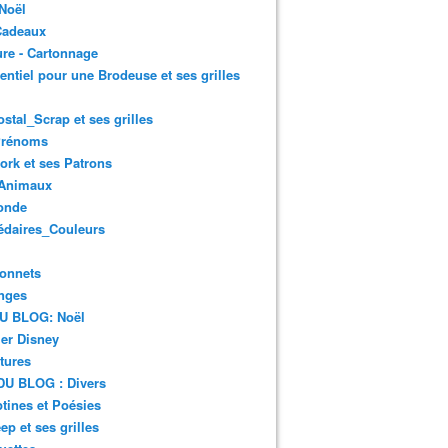
Noël
Cadeaux
re - Cartonnage
entiel pour une Brodeuse et ses grilles
ostal_Scrap et ses grilles
Prénoms
rk et ses Patrons
Animaux
onde
édaires_Couleurs
onnets
nges
DU BLOG: Noël
er Disney
tures
DU BLOG : Divers
ines et Poésies
ep et ses grilles