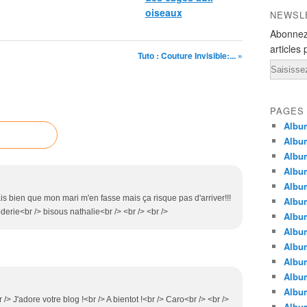
oiseaux
NEWSL
Abonnez
articles 
Tuto : Couture Invisible:... »
Email
PAGES
Album
Album
Albu
Albu
Album
ais bien que mon mari m'en fasse mais ça risque pas d'arriver!!!
Album
oderie<br /> bisous nathalie<br /> <br /> <br />
Album
Album
Albu
Album
Albu
Albu
br /> J'adore votre blog !<br /> A bientot !<br /> Caro<br /> <br />
Albu