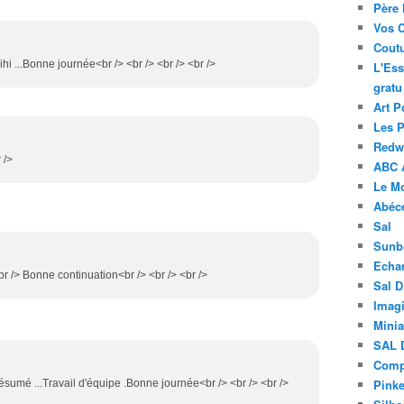
Père 
Vos 
Coutu
.hihi ...Bonne journée<br /> <br /> <br /> <br />
L'Ess
gratu
Art P
Les 
Redwo
 />
ABC 
Le M
Abéc
Sal
Sunb
Echa
<br /> Bonne continuation<br /> <br /> <br />
Sal 
Imagi
Minia
SAL 
Compt
Pinke
résumé ...Travail d'équipe .Bonne journée<br /> <br /> <br />