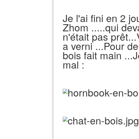
Je l'ai fini en 2
Zhom .....qui deva
n'était pas prêt...V
a verni ...Pour 
bois fait main ...
mal :