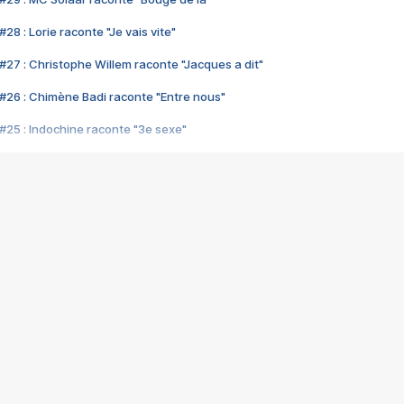
28 : Lorie raconte "Je vais vite"
#27 : Christophe Willem raconte "Jacques a dit"
#26 : Chimène Badi raconte "Entre nous"
#25 : Indochine raconte "3e sexe"
#24 : Zaho raconte "C'est chelou"
#23 : Patrick Bruel raconte "Au café des délices"
#22 : Kyo raconte "Le chemin"
#21 : Nolwenn Leroy raconte "Cassé"
#20 : Patrick Hernandez raconte "Born to be alive"
#19 : Lorie raconte "Près de moi"
#18 : Michael Jones raconte "A nos actes manqués" (avec Jean-Jacque
#17 : Khaled raconte "Aïcha"