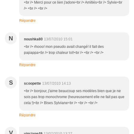
<br /> Merci pour ce lien j'adore<br /> Amitiés<br /> Sylvie<br
/> <br /> <br />
Répondre
N
noushka80
13/07/2010 15:01
<br /> rhooo! mon pseudo avait changé! il fait des
papappa<br /> trop chaleur lol!<br /> <br /> <br />
Répondre
S
scoopette
13/07/2010 14:13
<br /> bonjour, j'aime beaucoup ses modèles bien que je ne
sois pas trop monochrome (heureusement elle ne fait pas que
cela !)<br /> Bises Sylviane<br /> <br /> <br />
Répondre
V
vinciane49
13/07/2010 13:27