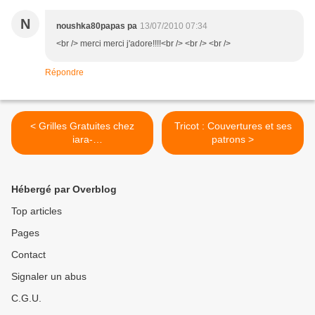
N
noushka80papas pa
13/07/2010 07:34
<br /> merci merci j'adore!!!!<br /> <br /> <br />
Répondre
< Grilles Gratuites chez
Tricot : Couvertures et ses
iara-
patrons >
docesmomentospontocruz
Hébergé par Overblog
Top articles
Pages
Contact
Signaler un abus
C.G.U.