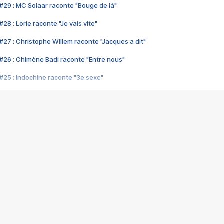
#29 : MC Solaar raconte "Bouge de là"
28 : Lorie raconte "Je vais vite"
#27 : Christophe Willem raconte "Jacques a dit"
#26 : Chimène Badi raconte "Entre nous"
#25 : Indochine raconte "3e sexe"
#24 : Zaho raconte "C'est chelou"
#23 : Patrick Bruel raconte "Au café des délices"
#22 : Kyo raconte "Le chemin"
#21 : Nolwenn Leroy raconte "Cassé"
#20 : Patrick Hernandez raconte "Born to be alive"
#19 : Lorie raconte "Près de moi"
#18 : Michael Jones raconte "A nos actes manqués" (avec Jean-Jacque
#17 : Khaled raconte "Aïcha"