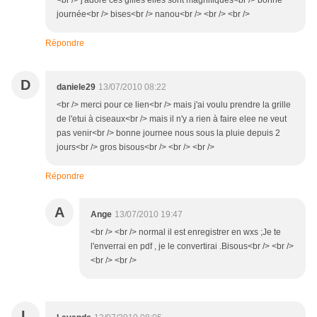
<br /> j'adore ces gilles elles sont magnifiques<br /> bonne
journée<br /> bises<br /> nanou<br /> <br /> <br />
Répondre
D
daniele29
13/07/2010 08:22
<br /> merci pour ce lien<br /> mais j'ai voulu prendre la grille
de l'etui à ciseaux<br /> mais il n'y a rien à faire elee ne veut
pas venir<br /> bonne journee nous sous la pluie depuis 2
jours<br /> gros bisous<br /> <br /> <br />
Répondre
A
Ange
13/07/2010 19:47
<br /> <br /> normal il est enregistrer en wxs ;Je te
l'enverrai en pdf , je le convertirai .Bisous<br /> <br />
<br /> <br />
L