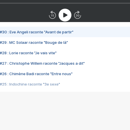
#30 : Eve Angeli raconte "Avant de partir"
#29 : MC Solaar raconte "Bouge de là"
28 : Lorie raconte "Je vais vite"
#27 : Christophe Willem raconte "Jacques a dit"
#26 : Chimène Badi raconte "Entre nous"
#25 : Indochine raconte "3e sexe"
#24 : Zaho raconte "C'est chelou"
#23 : Patrick Bruel raconte "Au café des délices"
#22 : Kyo raconte "Le chemin"
#21 : Nolwenn Leroy raconte "Cassé"