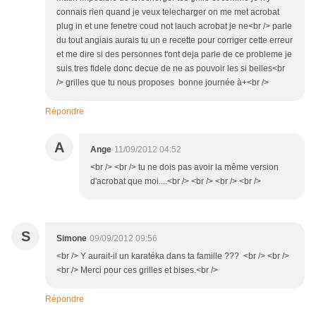
connais rien quand je veux telecharger on me met acrobat
plug in et une fenetre coud not lauch acrobat je ne<br /> parle
du tout angiais aurais tu un e recette pour corriger cette erreur
et me dire si des personnes t'ont deja parle de ce probleme je
suis tres fidele donc decue de ne as pouvoir les si belles<br
/> grilles que tu nous proposes bonne journée à+<br />
Répondre
A
Ange
11/09/2012 04:52
<br /> <br /> tu ne dois pas avoir la même version
d'acrobat que moi....<br /> <br /> <br /> <br />
S
Simone
09/09/2012 09:56
<br /> Y aurait-il un karatéka dans ta famille ??? <br /> <br />
<br /> Merci pour ces grilles et bises.<br />
Répondre