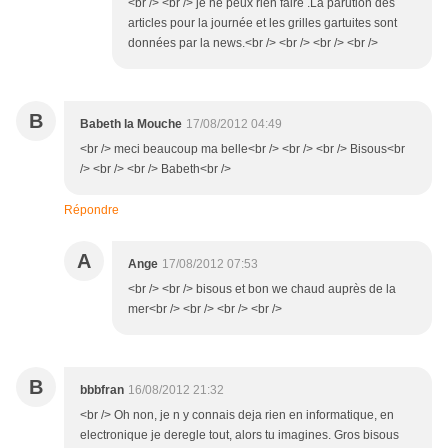
<br /> <br /> je ne peux rien faire .La parution des
articles pour la journée et les grilles gartuites sont
données par la news.<br /> <br /> <br /> <br />
B
Babeth la Mouche
17/08/2012 04:49
<br /> meci beaucoup ma belle<br /> <br /> <br /> Bisous<br
/> <br /> <br /> Babeth<br />
Répondre
A
Ange
17/08/2012 07:53
<br /> <br /> bisous et bon we chaud auprès de la
mer<br /> <br /> <br /> <br />
B
bbbfran
16/08/2012 21:32
<br /> Oh non, je n y connais deja rien en informatique, en
electronique je deregle tout, alors tu imagines. Gros bisous