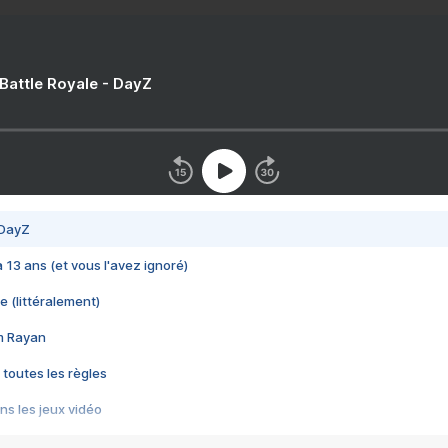
 Battle Royale - DayZ
 DayZ
 a 13 ans (et vous l'avez ignoré)
e (littéralement)
im Rayan
 toutes les règles
s les jeux vidéo
us choquant de Rockstar ? - Le scandale BULLY