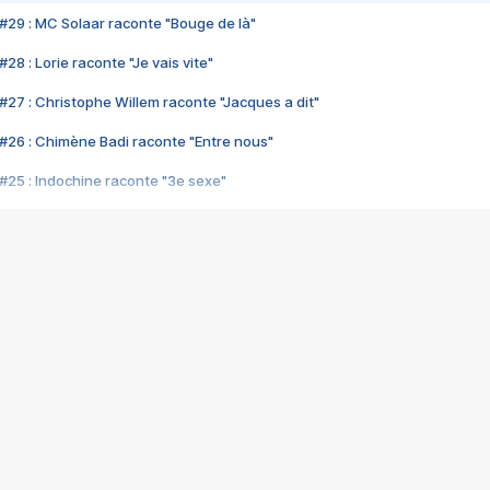
#29 : MC Solaar raconte "Bouge de là"
28 : Lorie raconte "Je vais vite"
#27 : Christophe Willem raconte "Jacques a dit"
#26 : Chimène Badi raconte "Entre nous"
#25 : Indochine raconte "3e sexe"
#24 : Zaho raconte "C'est chelou"
#23 : Patrick Bruel raconte "Au café des délices"
#22 : Kyo raconte "Le chemin"
#21 : Nolwenn Leroy raconte "Cassé"
#20 : Patrick Hernandez raconte "Born to be alive"
#19 : Lorie raconte "Près de moi"
#18 : Michael Jones raconte "A nos actes manqués" (avec Jean-Jacque