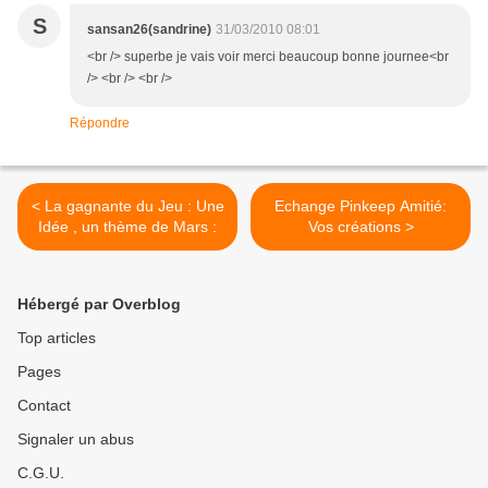
S
sansan26(sandrine)
31/03/2010 08:01
<br /> superbe je vais voir merci beaucoup bonne journee<br
/> <br /> <br />
Répondre
< La gagnante du Jeu : Une
Echange Pinkeep Amitié:
Idée , un thème de Mars :
Vos créations >
Hébergé par Overblog
Top articles
Pages
Contact
Signaler un abus
C.G.U.