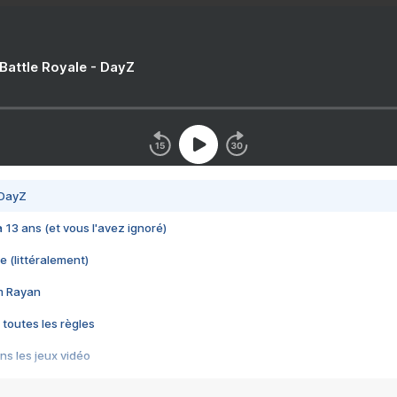
 Battle Royale - DayZ
 DayZ
 a 13 ans (et vous l'avez ignoré)
e (littéralement)
im Rayan
 toutes les règles
s les jeux vidéo
us choquant de Rockstar ? - Le scandale BULLY