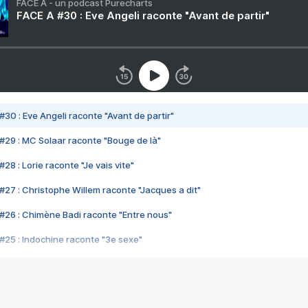
FACE A - un podcast Purecharts
FACE A #30 : Eve Angeli raconte "Avant de partir"
#30 : Eve Angeli raconte "Avant de partir"
#29 : MC Solaar raconte "Bouge de là"
28 : Lorie raconte "Je vais vite"
#27 : Christophe Willem raconte "Jacques a dit"
#26 : Chimène Badi raconte "Entre nous"
#25 : Indochine raconte "3e sexe"
#24 : Zaho raconte "C'est chelou"
#23 : Patrick Bruel raconte "Au café des délices"