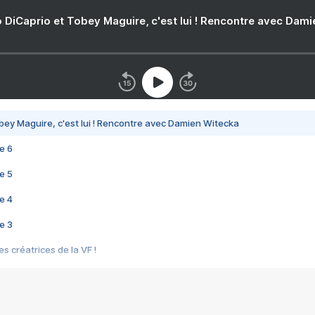
 DiCaprio et Tobey Maguire, c'est lui ! Rencontre avec Dam
bey Maguire, c'est lui ! Rencontre avec Damien Witecka
e 6
e 5
e 4
e 3
s créatrices de la VF !
e 2
e 1